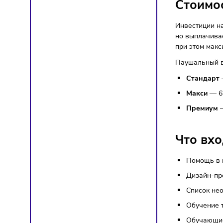
Ассорт
кондит
под раз
Сто
Инвести
но выпл
при это
Паушаль
Ста
Мак
Пре