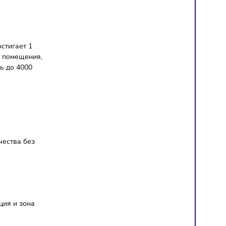
в общепите.
оговор на срок от 12
ротов.
дующих точек всего за 10
соцсетях и
ивы
и за рубежом.