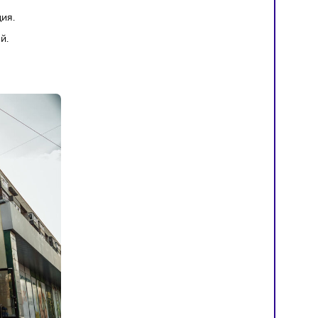
.
ли и оборудования.
литика.
я документация.
х активностей.
оддержку от