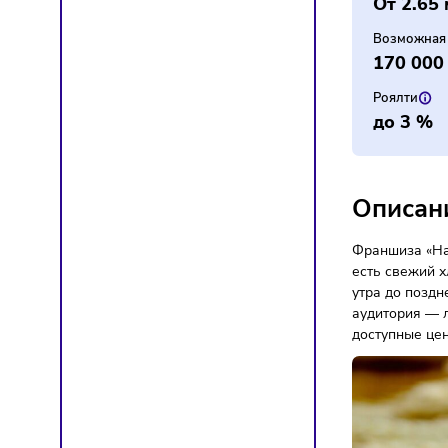
Фин
Инв
От 
Возм
170
Роял
до 
Опи
Франши
есть св
утра до
аудито