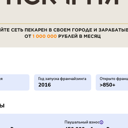
снования
Год запуска франчайзинга
О
6
2016