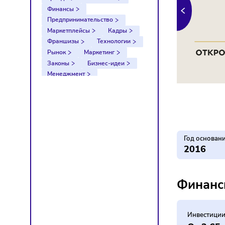
Тренды
Компании
Финансы
Предпринимательство
Маркетплейсы
Кадры
Франшизы
Технологии
Рынок
Маркетинг
Законы
Бизнес-идеи
Менеджмент
Импортозамещение
Налоги
Экономика
Ретейл
Логистика
Санкции
Год о
201