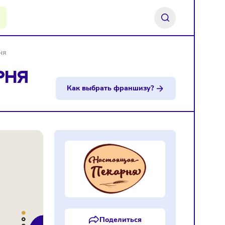
ь франшизу
оящая пекарня
ПЕКАРНЯ
Как выбрать франшизу?