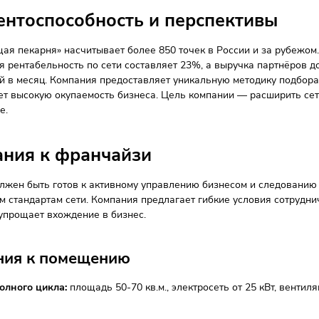
имущества франшизы
фессиональная команда:
эксперты с опытом более 10 лет 
ие условия:
отсутствие штрафов и возможность заключить д
яцев.
тные роялти:
выплаты только при достижении плановых обо
кая стоимость масштабирования:
открытие второй и после
рублей.
чение персонала:
регулярные тренинги и поддержка.
кетинговая поддержка:
разработка акций, продвижение в 
трализованное управление брендом.
курентоспособность и перспект
астоящая пекарня» насчитывает более 850 точек в России 