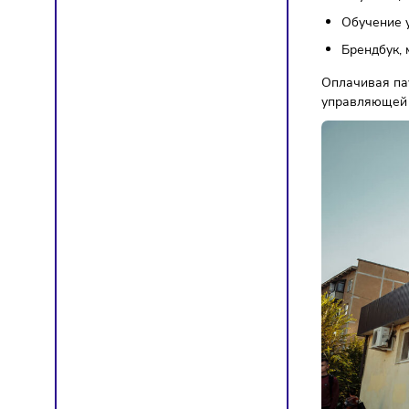
Что
Пом
Диза
Спи
Обуч
Обу
Обу
Бре
Оплачи
управл