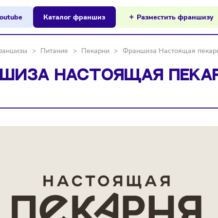
ы на Youtube
Каталог франшиз
Разместит
я
>
Франшизы
>
Питание
>
Пекарни
>
Франшиза Наст
АНШИЗА НАСТОЯЩАЯ 
я