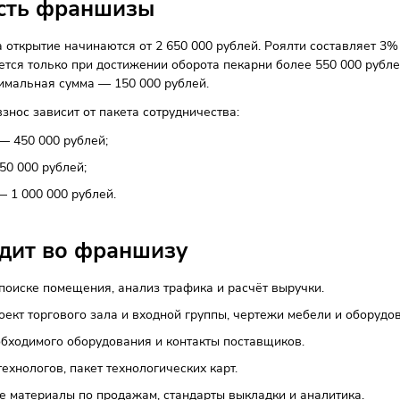
имент «Настоящей пекарни» — это более 900 видов хлебобу
ерских изделий, включая линейку ПП-выпечки. Форматы ф
личные условия: пекарня полного цикла, павильон или точк
имость франшизы
ции на открытие начинаются от 2 650 000 рублей. Роялти с
ачивается только при достижении оборота пекарни более 5
м максимальная сумма — 150 000 рублей.
ный взнос зависит от пакета сотрудничества:
ндарт
— 450 000 рублей;
си
— 650 000 рублей;
миум
— 1 000 000 рублей.