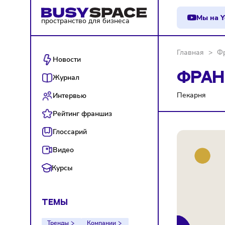
М
пространство для бизнеса
Главна
Новости
ФР
Журнал
Пекарн
Интервью
Рейтинг франшиз
Глоссарий
Видео
Курсы
ТЕМЫ