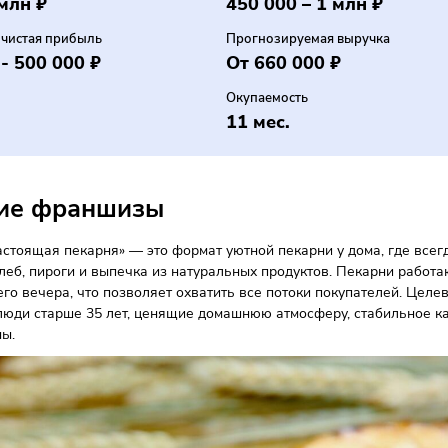
ансы
естиции
Паушальный взнос
2.65 млн ₽
450 000 – 1 мл
ожная чистая прибыль
Прогнозируемая вы
 000 - 500 000 ₽
От 660 000 ₽
ти
Окупаемость
3 %
11 мес.
сание франшизы
за «Настоящая пекарня» — это формат уютной пекарни у до
ежий хлеб, пироги и выпечка из натуральных продуктов. Пе
 позднего вечера, что позволяет охватить все потоки покуп
рия — люди старше 35 лет, ценящие домашнюю атмосферу, с