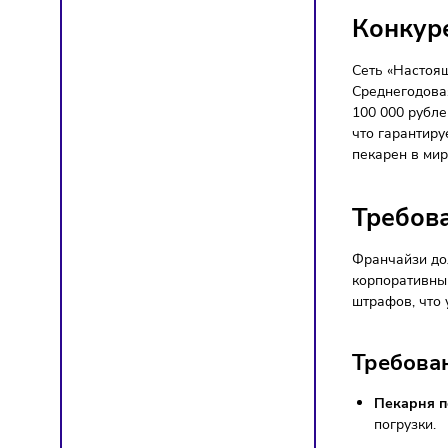
Пре
Про
Гибк
мес
Чес
Низ
000 
Обу
Мар
цен
Кон
Сеть «Н