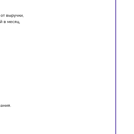
лочных и
раншизы адаптированы
а в торговом центре.
оставляет 3% от выручки,
50 000 рублей в месяц,