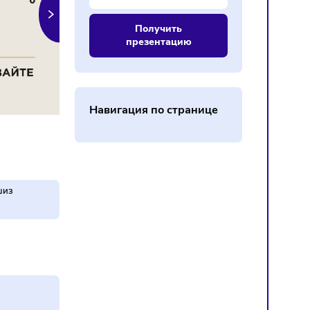
Поделиться
Получить
презентацию
Навигация по страниц
ткрыто франшиз
>850+