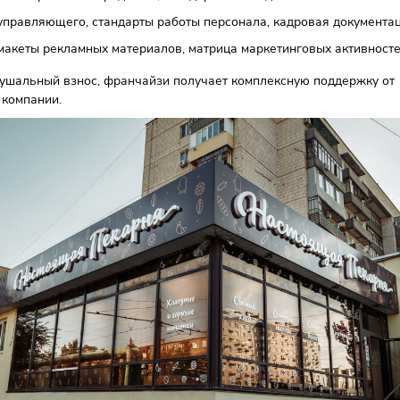
 входит во франшизу
ощь в поиске помещения, анализ трафика и расчёт выручки
йн-проект торгового зала и входной группы, чертежи мебе
сок необходимого оборудования и контакты поставщиков.
ение технологов, пакет технологических карт.
чающие материалы по продажам, стандарты выкладки и ана
чение управляющего, стандарты работы персонала, кадрова
ндбук, макеты рекламных материалов, матрица маркетинговы
вая паушальный взнос, франчайзи получает комплексную п
яющей компании.