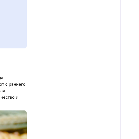
н ₽
ручка
ма, где всегда
карни работают с раннего
ателей. Целевая
табильное качество и