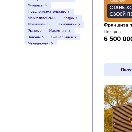
Тренды
Компании
Финансы
Предпринимательство
Маркетплейсы
Кадры
Франш
Франшизы
Технологии
Рынок
Маркетинг
Пекарн
6 50
Законы
Бизнес-идеи
Менеджмент
Импортозамещение
Налоги
Экономика
Ретейл
Логистика
Санкции