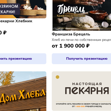
иза пекарни Хлебник
я
0 000 ₽
Франшиза Брецел
Хлеб из печи по собс
от 1 900 000 
Получить презентацию
Получить п