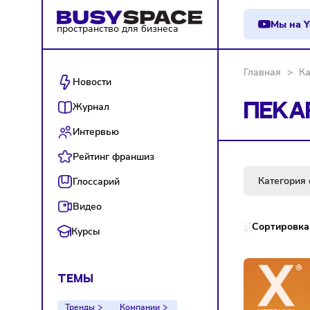
М
пространство для бизнеса
Главна
Новости
Журнал
ПЕ
Интервью
Рейтинг франшиз
Кат
Глоссарий
Видео
Сорт
Курсы
ТЕМЫ