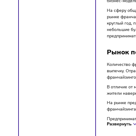
ФРА
Нов
Запуск 
обанкро
бизнес
На сфе
рынке ф
круглый