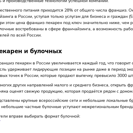
Получить п
НШИЗЫ ПО ГОРОДАМ
осибирск
Тюмень
Санкт-Петербург
Екате
бизнеса, в т.ч. открытие пекарни или булочной, по франшиз
титься. Франшиза позволяет предпринимателю работать от
-модель и производственные технологии успешной компании
ру общественного питания приходится 28% от общего числа
ранчайзинга в России, уступая только услугам для бизнес
 год, при этом цена франшиз пекарен под ключ значительн