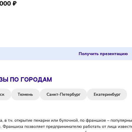
иза CyberX Community
портивные клубы
 000 000 ₽