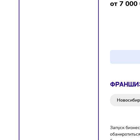
Франш
Киберс
от 7