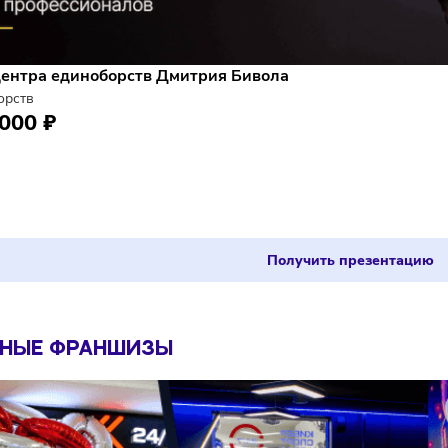
иза центра единоборств Дмитрия Бивола
единоборств
 085 000 ₽