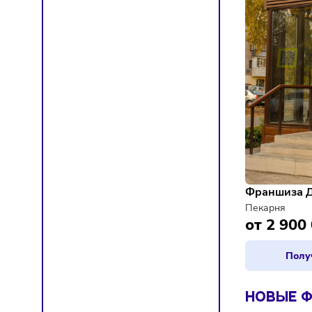
Франш
Пекарн