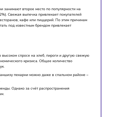
резентацию
Показать все
ринбург
е – популярный способ начать своё дело без рисков
 лица известного бренда, а также использовать отработан
.
 франшиз. Они занимают второе место по популярности на
а и граждан (52%). Свежая выпечка привлекает покупателей
о ниже, чем ресторанов, кафе или пиццерий. По этим причи