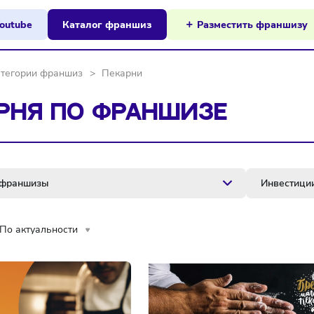
ы на Youtube
Каталог франшиз
Разместит
я
>
Категории франшиз
>
Пекарни
КАРНЯ ПО ФРАНШИЗЕ
егория франшизы
ировка
По актуальности