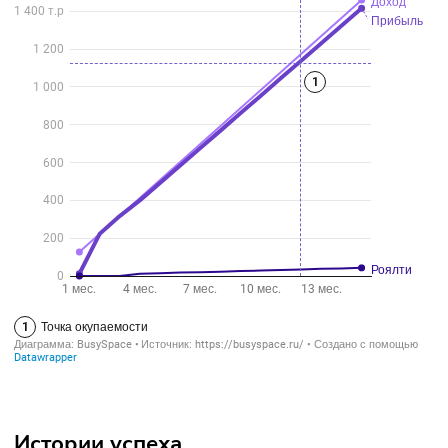
Большой формат магазина с более широкой товарной
матрицей.
2
Площадь:
150—250м
Инвестиции
: 8,5—13 млн рублей.
В стоимость франшизы «Моди» также входит паушальный
взнос от 500 тыс. рублей и роялти 3%, который партнёр
начнёт платить с четвёртого месяца.
График окупаемости