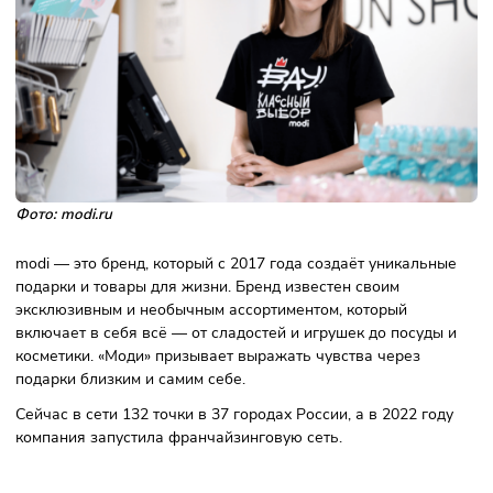
быть готовым выполнять обязательства перед компан
Если у будущего франчайзи есть опыт в бизнесе, для
компании это будет преимуществом.
К помещению
Наличие федеральных арендаторов в торговом центр
Помещение в зоне с большой проходимостью на пути
пересечения основного трафика.
Наличие в торговом центре зоны отдыха и развлечен
(фудкорт, кинотеатр и т.д.).
Большая витрина.
Планировка помещения открытая, предпочтительно
прямоугольник, стремящийся к квадрату.
2
Площадь помещения от 120 до 250 м
.