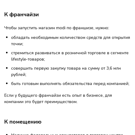
Уникальные товары разных категорий, которые созда
команда бренда. Постоянное обновление ассортимент
Эмоциональное вовлечение покупателей через
нестандартное оформление торговых точек и дизайн
продукции. Взаимодействие с аудиторией через соцсе
ориентирование на тренды.
Полная поддержка от команды modi на всех этапах —
выбора локации до первых продаж.
Конкурентоспособность и
перспективы
Компания modi сфокусирована на создании товаров в
lifestyle-сегменте под собственной торговой маркой. Друг
крупных брендов на рынке почти нет, что делает бизнес 
востребованным. Продукция и магазины бренда выделяе