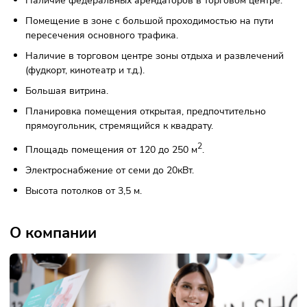
ярким дизайном и эмоциональным маркетингом, который
привлекает покупателей.
Требования к франчайзи
К франчайзи
Чтобы запустить магазин modi по франшизе, нужно:
обладать необходимым количеством средств для откр
точки;
стремиться развиваться в розничной торговле в сегм
lifestyle-товаров;
совершить первую закупку товара на сумму от 3,6 млн
рублей;