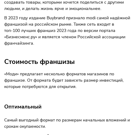
Фото: modi.ru
По франшизе modi можно открыть собственный бизнес
вместе с брендом эмоциональных товаров. modi постоянн
обновляет свой необычный товарный ассортимент и
использует эмоциональный маркетинг для привлечения
покупателей.
Миссия modi — превосходить ожидания покупателей и
создавать товары, которыми хочется поделиться с други
людьми, и делать жизнь ярче и эмоциональнее.
В 2023 году издание Buybrand признало modi самой надё
франшизой на российском рынке. Также сеть входит в
топ-100 лучших франшиз 2023 года по версии портала
«Бизнесменс.ру» и является членом Российской ассоциац
франчайзинга.