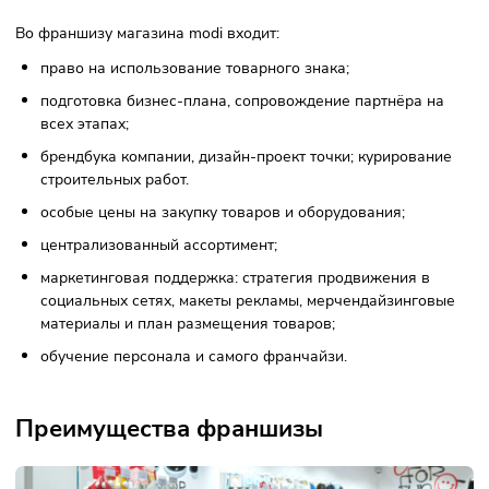
франшизе:
«modi — это была любовь с первого взгляда! Я увидела э
магазин в 2019 году и мне понравилось там всё — от
ассортимента товаров до дизайна магазина.
Спустя несколько лет узнала, что теперь есть возможнос
стать франчайзи-партнёром, и я сразу написала директо
департамента франчайзинга. Для меня это был новый опы
но несмотря на это, быстро и успешно запустили проект,
благодаря слаженной команде modi.
Опытные специалисты компании отвечали абсолютно на 
вопросы и сопровождали весь процесс — от заключения
договора и до открытия магазина, что непременно открыт
Мне так понравилось работать с modi, что планирую
запустить ещё несколько магазинов в ближайшее время!
Что входит во франшизу