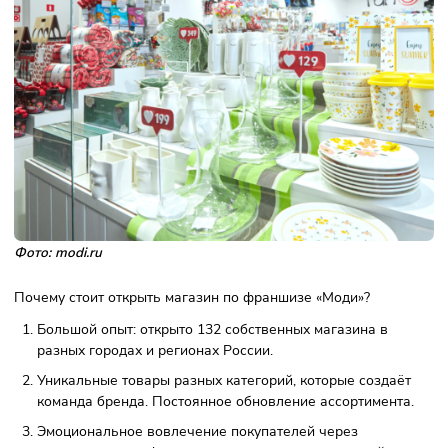
Во франшизу магазина modi входит:
право на использование товарного знака;
подготовка бизнес-плана, сопровождение партнёра н
всех этапах;
брендбука компании, дизайн-проект точки; курирован
строительных работ.
особые цены на закупку товаров и оборудования;
централизованный ассортимент;
маркетинговая поддержка: стратегия продвижения в
социальных сетях, макеты рекламы, мерчендайзингов
материалы и план размещения товаров;
обучение персонала и самого франчайзи.
Преимущества франшизы