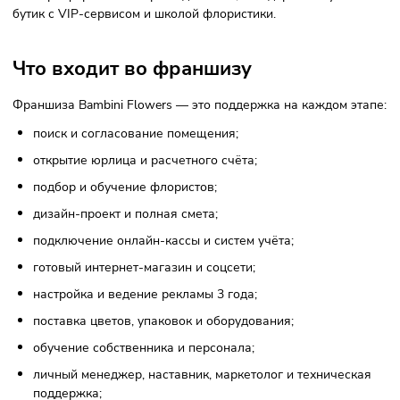
Франшиза Бамбини Фловерс подходит как для старта в
предпринимательстве, так и для масштабирования бизнес
Стоимость франшизы
Паушальный взнос — 450 000 рублей.
Вложения в открытие — от 250 000 рублей.
Общие инвестиции — от 700 000 рублей.
Роялти — 5% от выручки (не менее 10 000 рублей).
Есть три формата: интернет-доставка, стандартный бутик 
бутик с VIP-сервисом и школой флористики.
Что входит во франшизу
Франшиза Bambini Flowers — это поддержка на каждом э