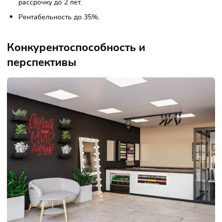
Преимущества франшизы
Чистая прибыль от 200 000 рублей в месяц.
Окупаемость от 4 месяцев.
Более 20 каналов продаж: интернет-магазин,
маркетплейсы, соцсети, свадебная флористика, Telegr
Ads и другие.
Запатентованная упаковка, собственное производств
мебели и холодильного оборудования.
Возможность открыть бутик без начальных вложений