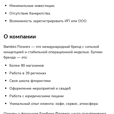
Фото: bambiniflowersfranch.ru
Уникальный концепт цветочного кофебара с интерьером
премиум-класса и дружелюбным сервисом помогает Bamb
Flowers удерживать лидирующие позиции. Это не просто
магазин — это место, куда приходят за эмоциями.
Благодаря продуманной воронке продаж и нестандартно
подходу к работе с клиентом (например, карта-предсказан
средняя выручка в день составляет 28 600 рублей, а
средняя чистая прибыль — 328 650 рублей.
Отзывы о франшизе Bambini Flowers подтверждают: фор
работает, а партнёры растут. Каждый третий открывает в
и третий магазин.