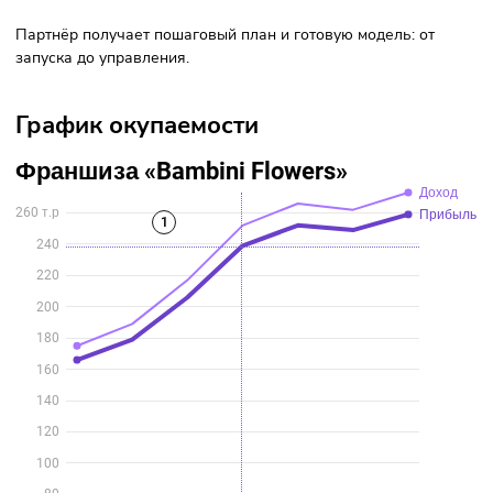
поиск и согласование помещения;
открытие юрлица и расчетного счёта;
подбор и обучение флористов;
дизайн-проект и полная смета;
подключение онлайн-кассы и систем учёта;
готовый интернет-магазин и соцсети;
настройка и ведение рекламы 3 года;
поставка цветов, упаковок и оборудования;
обучение собственника и персонала;
личный менеджер, наставник, маркетолог и техническ
поддержка;
Партнёр получает пошаговый план и готовую модель: от
запуска до управления.