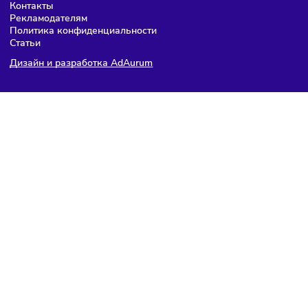
Получить презентацию
За достоверность приведенной коммерческой информац
несет ответственность правообладатель бренда.
На страницах каталога
https://busyspace.ru/franshizy/
размещаются данные о франшизах, которые находятся 
открытом доступе в сети Интернет.
Не является рекламой