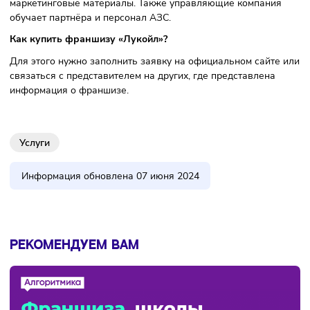
Фото: AleAlexander, CC BY-SA 3.0, Wikimedia Commons
ПАО «Лукойл» — крупнейшая частная нефтяная компани
России и одна из самых больших в мире. Она занимается
разведкой, добычей и переработкой нефти и газа, а такж
реализацией нефти и нефтепродуктов. Сети «Лукойла»
присутствуют в России, Азербайджане, Сербии и Болгари