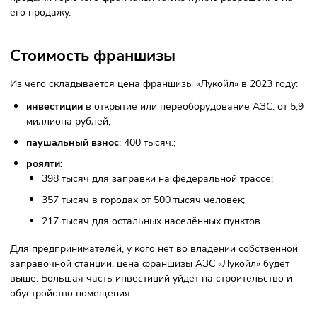
владельцев автозаправочных станций (АЗС) работать по
известным брендом. Сотрудничество предоставляет
эксклюзивные права на использование бренда. Франчай
переделывают свои АЗС под стандарты и требования
компании.
Партнёрство «Лукойл» предоставляется по договору
коммерческой субконцессии. Право на франшизу переход
франчайзи после регистрации в федеральном органе по
интеллектуальной собственности (Роспатент). Также для
продажи горючего франчайзи также нужно разрешение 
его продажу.
Стоимость франшизы
Из чего складывается цена франшизы «Лукойл» в 2023 го
инвестиции
в открытие или переоборудование АЗС: от
миллиона рублей;