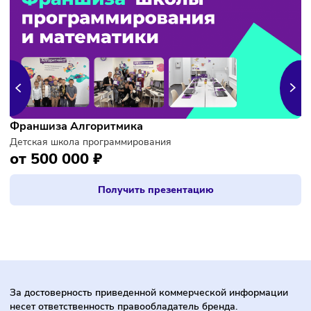
Вопросы о франшизе
Сколько стоит открыть заправку «Лукойл»?
Открыть заправку «Лукойл» можно по франшизе. Её цена
составляет от 6 миллионов рублей. Если у предпринимат
уже есть своя АЗС, франшиза выйдет дешевле. Точку ну
будет только переоформить под стандарты и фирменный
стиль «Лукойл».
Что входит в цену франшизы заправки «Лукойл»?
Франчайзи получает право использовать бренд «Лукойл»
доступ к поставщикам топлива и других товаров стандарт
маркетинговые материалы. Также управляющие компани
обучает партнёра и персонал АЗС.
Как купить франшизу «Лукойл»?
Для этого нужно заполнить заявку на официальном сайт
связаться с представителем на других, где представлена
информация о франшизе.