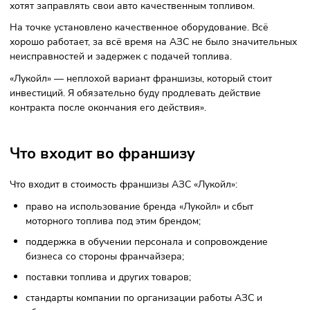
Истории успеха
Пользователь сайта «Партнёркин»рассказывает о своём
опыте открытия заправки «Лукойл» по франшизе:
«Многие знают, что такое «Лукойл», и нет потребности о н
рассказывать. Громкое название и качество нефтепродук
не заставили меня сомневаться, что, приобретая франши
«Лукойл», я останусь в хорошем плюсе и быстро оправда
инвестированные средства в этот вид бизнеса. Так оно и
произошло: чистую прибыль АЗС начала приносить уже 
второй год после открытия.
Специалисты компании помогали и поддерживали. Мой
бизнес процветает, так как я первоначально прошёл хор
обучение по ведению предприятия и знаю, как правильн
поступать в тех или иных ситуациях. Место моей АЗС оче
удачное, от клиентов нет отбоя. АЗС узнаваема, и многие
хотят заправлять свои авто качественным топливом.
На точке установлено качественное оборудование. Всё