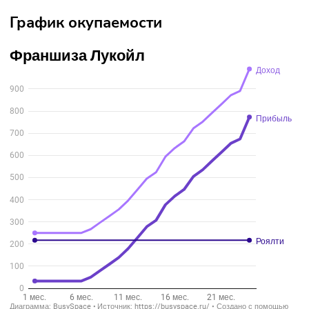
паушальный взнос
: 400 тысяч.;
роялти:
398 тысяч для заправки на федеральной трассе;
357 тысяч в городах от 500 тысяч человек;
217 тысяч для остальных населённых пунктов.
Для предпринимателей, у кого нет во владении собствен
заправочной станции, цена франшизы АЗС «Лукойл» буде
выше. Большая часть инвестиций уйдёт на строительство
обустройство помещения.
График окупаемости