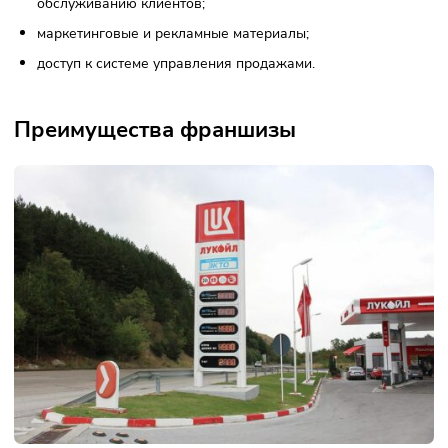
хорошо работает, за всё время на АЗС не было значител
неисправностей и задержек с подачей топлива.
«Лукойл» — неплохой вариант франшизы, который стоит
инвестиций. Я обязательно буду продлевать действие
контракта после окончания его действия».
Что входит во франшизу
Что входит в стоимость франшизы АЗС «Лукойл»:
право на использование бренда «Лукойл» и сбыт
моторного топлива под этим брендом;
поддержка в обучении персонала и сопровождение
бизнеса со стороны франчайзера;
поставки топлива и других товаров;
стандарты компании по организации работы АЗС и