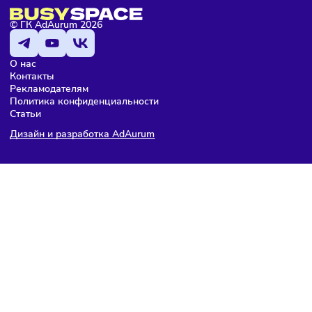
Франшиза Алгоритмика
Детская школа программирования
от 500 000 ₽
Получить презентацию
За достоверность приведенной коммерческой информац
несет ответственность правообладатель бренда.
На страницах каталога
https://busyspace.ru/franshizy/