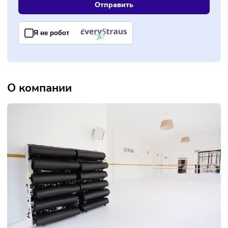
работать для достижения результатов;
расти и развиваться, создавая свои собственные сети
внутри LEVITA;
установить долгосрочные партнерские отношения и
поддерживать их;
помогать людям воплощать свои мечты и достигать це
С другой стороны, франшиза LEVITA не подходит партнер
которые:
не готовы самостоятельно погрузиться во все бизнес-
процессы, работая 24/7;
не готовы много трудиться, чтобы выполнить
поставленные цели;
ищут магическое решение в виде франшизы и не хотя
прилагать усилия и активно участвовать в бизнесе.