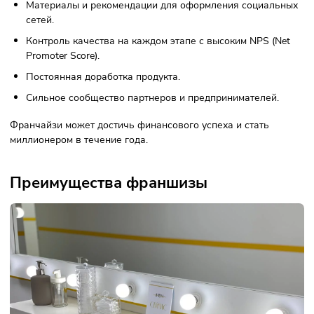
Работа под брендом компании.
Обучающая платформа с пошаговыми рекомендациям
открытию и ведению бизнеса для партнеров сети.
Обучающая платформа для тренеров сети.
Регламенты, инструкции, шаблоны и чек-листы для
управления персоналом.
CRM-система для удобного ведения бизнеса.
Управленческая отчетность.
Наработанная база лайфхаков по ведению бизнеса о
партнеров сети.
Маркетинговые инструменты для привлечения постоя
клиентов.
Обучение поиску и аттестации персонала.
Материалы и рекомендации для оформления социаль
сетей.