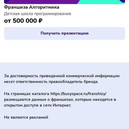
международным охватом. За короткое время компания
открыла студии в 170 городах и 20 странах, получила
признание в крупных изданиях и телевизионных передач
Студии LEVITA занимают призовые места на
межрегиональных конкурсах и привлекают звездных гост
LEVITA помогает девушкам осуществить мечту к идеальн
телу с помощью балета и растяжки. Компания обеспечив
высокое качество услуг в каждом центре бренда, что
приводит к крупным и стабильным результатам. Сеть
включает 407 действующих фирменных студии.
LEVITA имеет представительства в нескольких странах,
включая Россию, Аргентину, ОАЭ, Молдову, Швейцарию,
Узбекистан, Румынию, Турцию и другие. Годовой оборот
компании составляет 1,4 млрд рублей, а количество клие
превышает 60 000 человек.