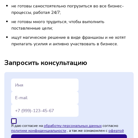
Франшиза LEVITA подходит для различных типов
предпринимателей и людей, которые готовы начать свой
бизнес, например:
начинающие предприниматели, которые хотят создат
собственное дело;
управленцы, которые переросли статус сотрудника и
готовы перейти на новый уровень в бизнесе;
люди, которые не хотят работать наемным сотруднико
бизнесмены, которые хотят сменить направление в ра
или их бизнес оказался убыточным.
В LEVITA каждый потенциальный партнер проходит чере
систему одобрения. Франчайзи сети - это уверенные,
энергичные и вовлеченные люди с активной жизненной
позицией. Компания ищет партнеров, которые готовы:
стать миллионерами в течение года;
полностью погрузиться во все аспекты бизнеса и мно