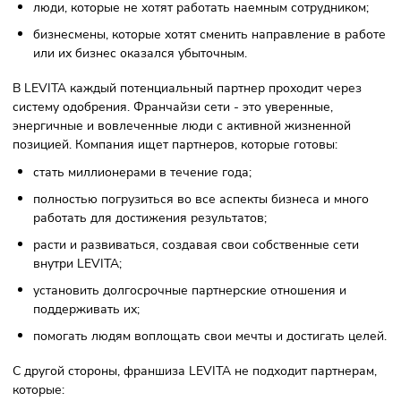
включает более 1200 человек. Число клиентов сети
превышает 60 тысяч человек.
Финансовые показатели франшизы LEVITA также
впечатляют. Средняя выручка на одну студию превышает
млн рублей в месяц, а средняя прибыль — более 570 тыс
рублей. Рентабельность бизнеса составляет 40-50%. Бол
98% партнеров оценивают франшизу на 9-10 баллов из 1
LEVITA имеет в своем портфеле успешные примеры студи
которые с первого месяца работы достигают прибыльност
Франчайзи LEVITA быстро выходят на стабильный доход.
Цель компании - увеличение количества партнеров, в
частности миллионеров. Все это делает франшизу LEVITA
привлекательным вариантом для тех, кто хочет успешно
зарабатывать.
Требования к франчайзи