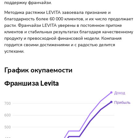
Описание франшизы
Франшиза LEVITA — уникальная возможность стать част
успешной сети студий растяжки и балета. Компания стре
не только предоставить бизнес-возможность, но и
вдохновить каждую девушку на осуществление своих меч
LEVITA обеспечивает высокое качество услуг и оказывае
поддержку франчайзи.
Методика растяжки LEVITA завоевала признание и
благодарность более 60 000 клиентов, и их число продо
расти. Франчайзи LEVITA уверены в постоянном притоке
клиентов и стабильных результатах благодаря качествен
продукту и превосходной финансовой модели. Компания
гордится своими достижениями и с радостью делится
успехами.