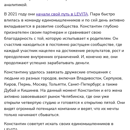
Истории успеха
Константин и его жена тщательно наблюдали за Артуром
Ксюшей, основателями LEVITA. На одном из выступлений
увидели, что подход и открытость Ксюши и Артура полно
совпадают с их собственными ценностями. Константин и 
жена стремятся к результатам, любят работать и жаждут
постоянного развития, а также увлечены числами и
аналитикой.
В 2021 году они
начали свой путь в LEVITA
. Пара быстро
влилась в команду единомышленников и по сей день акт
вкладывается в развитие сообщества. Константин глубок
признателен своим партнерам и сравнивает свою
благодарность с той, которую испытывает к родителям. О