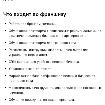
счастлив находиться в постоянно растущем сообществе, 
каждый участник нацелен на достижение результатов, ро
преодоление внутренних ограничений. И, конечно же, он
продолжают успешно зарабатывать деньги.
Константину удалось завязать дружеские отношения с
людьми из разных городов, включая Владивосток, Серпух
Киров, Пермь, Москву, Тольятти, Санкт-Петербург, а такж
Дубай и Кишинев. На данный момент Константин и его ж
активно завоевывают рынок Челябинска, где они уже
открыли четвертую студию и готовятся к открытию пятой.
видят огромный потенциал компании и верят, что их мечт
только начинают сбываться.
Константин советует искать своих единомышленников в
LEVITA.
Что входит во франшизу