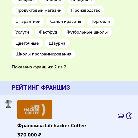
Красота и здоровье
Лаборатории
Обучение
Одежда
Парикмахерские
Пекарни
Питание
Пиццерия
Продуктовый магазин
Производство
С гарантией
Салон красоты
Торговля
Услуги
Фастфуд
Футбольные школы
Цветочные
Шаурма
Школы программирования
Показано франшиз: 2 из 2
РЕЙТИНГ ФРАНШИЗ