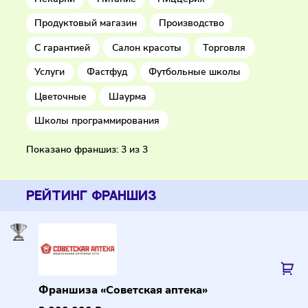
Красота и здоровье
Лаборатории
Обучение
Одежда
Парикмахерские
Пекарни
Питание
Пиццерия
Продуктовый магазин
Производство
С гарантией
Салон красоты
Торговля
Услуги
Фастфуд
Футбольные школы
Цветочные
Шаурма
Школы программирования
Показано франшиз: 3 из 3
РЕЙТИНГ ФРАНШИЗ