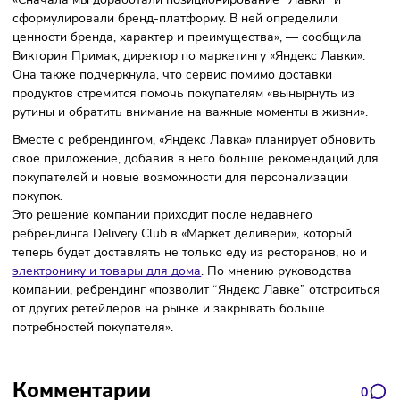
символ заботы и любви, который также ссылается на сло
«Love». При переворачивании сердца получается буква «Л
что является первой буквой в названии сервиса.
«Сначала мы доработали позиционирование “Лавки” и
сформулировали бренд-платформу. В ней определили
ценности бренда, характер и преимущества», — сообщил
Виктория Примак, директор по маркетингу «Яндекс Лавки»
Она также подчеркнула, что сервис помимо доставки
продуктов стремится помочь покупателям «вынырнуть из
рутины и обратить внимание на важные моменты в жизни
Вместе с ребрендингом, «Яндекс Лавка» планирует обнов
свое приложение, добавив в него больше рекомендаций 
покупателей и новые возможности для персонализации
покупок.
Это решение компании приходит после недавнего
ребрендинга Delivery Club в «Маркет деливери», который
теперь будет доставлять не только еду из ресторанов, но
электронику и товары для дома
. По мнению руководства