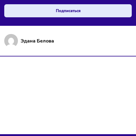
Чтобы оставаться в курсе событий
и не пропустить важных новостей
Я даю согласие на
обработку персональных данных
согласно
политике конфиденциальности
, а так же ознакомлен с
оферто
Я не робот
Подписаться
Эдана Белова