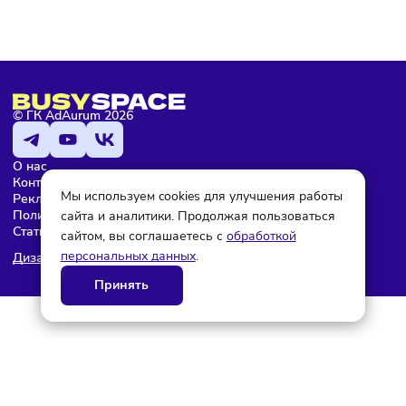
Мария Бадамшина
Редактор
© ГК AdAurum 2026