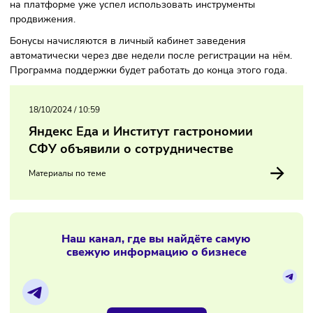
модель CPA — стоимость действия. Предоставленную су
по такой схеме можно потратить за десять дней. Получаю
бонусы все новые рестораны платформы — это не зависи
региона. Исключения касаются тех, кто за первые две не
на платформе уже успел использовать инструменты
продвижения.
Бонусы начисляются в личный кабинет заведения
автоматически через две недели после регистрации на н
Программа поддержки будет работать до конца этого год
18/10/2024
/
10:59
Яндекс Еда и Институт гастрономии
СФУ объявили о сотрудничестве
Материалы по теме