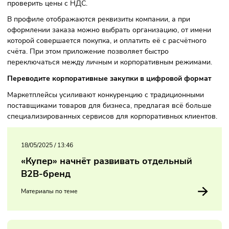
и включается через личный профиль. После активации
интерфейс приложения адаптируется под задачи бизнеса
Пользователи будут видеть только товары, доступные дл
покупки юридическими лицами и ИП, а также смогут сраз
проверить цены с НДС.
В профиле отображаются реквизиты компании, а при
оформлении заказа можно выбрать организацию, от име
которой совершается покупка, и оплатить её с расчётног
счёта. При этом приложение позволяет быстро
переключаться между личным и корпоративным режимам
Переводите корпоративные закупки в цифровой форм
Маркетплейсы усиливают конкуренцию с традиционными
поставщиками товаров для бизнеса, предлагая всё боль
специализированных сервисов для корпоративных клиент
18/05/2025
/
13:46