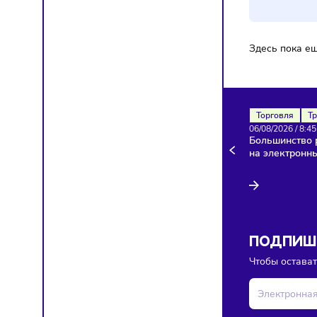
Здесь п
Торгов
06/08/20
Больши
на эле