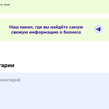
нтереса к живым событиям открывает новые возможности дл
 и туристических центрах.
03/2026
/
8:28
рговые центры просят снизить налог
ериалы по теме
Наш канал, где вы найдёте самую
свежую информацию о бизнесе
reepik
ментарии