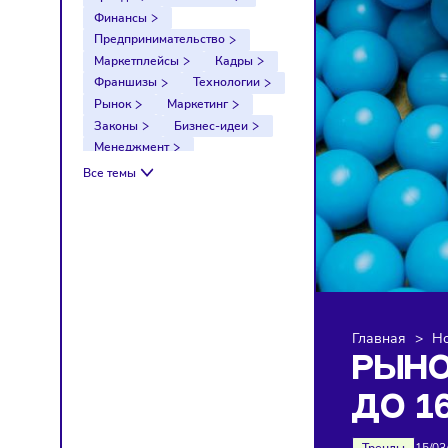
Тренды
Компании
Финансы
Предпринимательство
Маркетплейсы
Кадры
Франшизы
Технологии
Рынок
Маркетинг
Законы
Бизнес-идеи
Менеджмент
Импортозамещение
Все темы
Налоги
Экономика
Ретейл
Логистика
Санкции
Главна