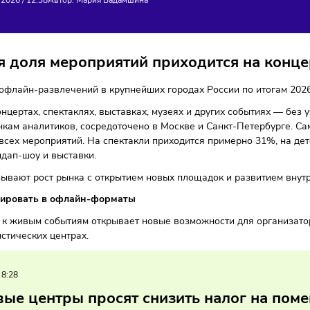
НОК ОФЛАЙН-РАЗВЛЕЧ
 165 МИЛЛИАРДОВ РУБ
ы
15/03/2026
/
12:38
Автор: Мария Бадамшина
вная доля мероприятий приходится н
рынка офлайн-развлечений в крупнейших городах России п
ет о концертах, спектаклях, выставках, музеях и других со
 по оценкам аналитиков, сосредоточено в Москве и Санкт‑
о 45% всех мероприятий. На спектакли приходится пример
т стендап-шоу и выставки.
ы связывают рост рынка с открытием новых площадок и раз
инвестировать в офлайн-форматы