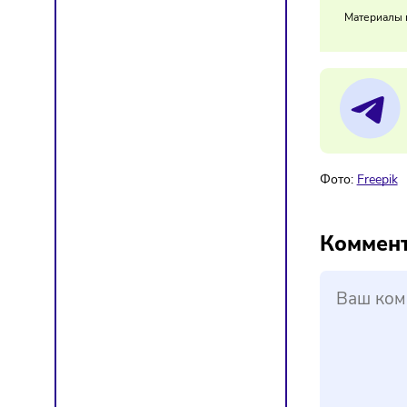
Рост и
городах
06/
То
Мат
Фото:
F
Ком