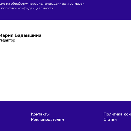
без маркировки
ПИШИТЕСЬ НА РАССЫЛКУ
ставаться в курсе событий и не пропустить важных новосте
Подписаться
аю согласие на обработку персональных данных и согласен
словиями
политики конфиденциальности
Мария Бадамшина
Редактор