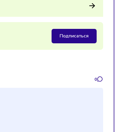
я организаторов, площадок и брендов — особенно в крупн
 на помещения с «развлечениями»
Подписаться