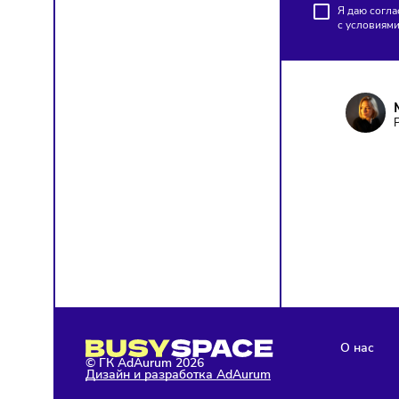
ПОД
Чтобы о
Я д
с у