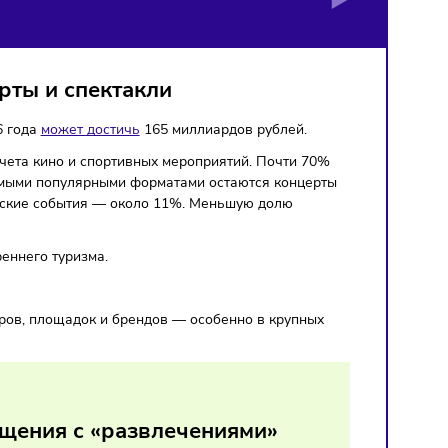
ЕНИЙ МОЖЕТ ВЫРАСТИ
ЛЕЙ
а концерты и спектакли
о итогам 2026 года
может достичь
165 миллиардов рублей.
бытиях — без учета кино и спортивных мероприятий. Почти 
Петербурге. Самыми популярными форматами остаются конц
но 31%, на детские события — около 11%. Меньшую долю
витием внутреннего туризма.