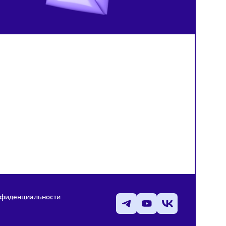
медицине
нейросетью
й