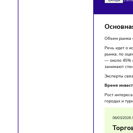
РЫ
ДО
Тренд
Осно
Объем 
Речь ид
рынка,
— окол
занимаю
Эксперт
Время 