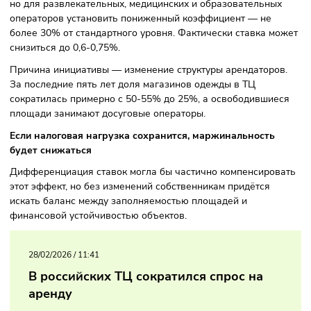
досуговые форматы. Сейчас налог рассчитывается исход
кадастровой стоимости: 2% для объектов дешевле 300
миллионов рублей и 2,5% — для более дорогих. Бизнес
предлагает сохранить эти ставки для классической торго
но для развлекательных, медицинских и образовательны
операторов установить пониженный коэффициент — не
более 30% от стандартного уровня. Фактически ставка м
снизиться до 0,6-0,75%.
Причина инициативы — изменение структуры арендаторо
За последние пять лет доля магазинов одежды в ТЦ
сократилась примерно с 50-55% до 25%, а освободившие
площади занимают досуговые операторы.
Если налоговая нагрузка сохранится, маржинальность
будет снижаться
Дифференциация ставок могла бы частично компенсиро
этот эффект, но без изменений собственникам придётся
искать баланс между заполняемостью площадей и
финансовой устойчивостью объектов.