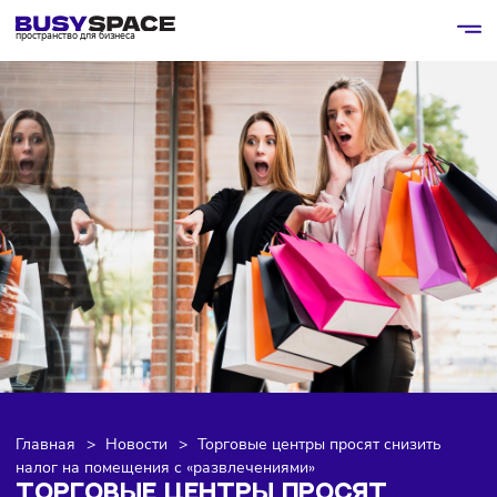
пространство для бизнеса
Главная
>
Новости
>
Торговые центры просят снизить