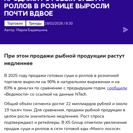
рознице выросли почти вдвое
ПРОДАЖИ ГОТОВЫХ СУШИ И
РОЛЛОВ В РОЗНИЦЕ ВЫРОСЛИ
ПОЧТИ ВДВОЕ
Торговля
Тренды
18/02/2026
/
8:30
Автор: Мария Бадамшина
При этом продажи рыбной продукции раст
медленнее
В 2025 году продажи готовых суши и роллов в розничной
торговле выросли на 90% в натуральном выражении и н
83% в деньгах по сравнению с предыдущим годом,
сооб
«Ведомости» со ссылкой на данные NTech.
Общий объём сегмента достиг 22 миллиардов рублей и о