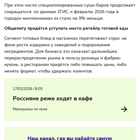
19 тысяч тонн. Для сравнения, продажи рыбной продукци
целом росли значительно медленнее. Рост спроса
подтверждают и ретейлеры. В X5 Group отметили увелич
продаж суши и роллов в сети готовой еды «Много лосося
При этом число специализированных суши-баров продол
сокращаться: по данным 2ГИС, к февралю 2026 года в
городах-миллионниках их стало на 9% меньше.
Общепиту придётся уступать место ретейлу готовой ед
Сегмент готовых блюд в магазинах перетягивает спрос н
фоне роста издержек у заведений и подорожания
ингредиентов. Для бизнеса это означает дальнейшее
перераспределение рынка в пользу розницы и фабрик-
кухонь, а ресторанам придётся либо повышать цены, либ
менять формат, чтобы удержать клиентов.
17/02/2026
/
8:05