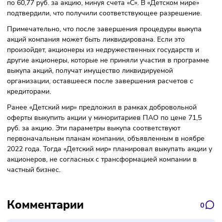
объявлено в официальном пресс-релизе.
Акции планируют выкупать по цене 71,5 руб. за одну акц
Инвесторы из стран, которые Россия считает
недружественными, смогут продать свои акции со скидко
по 60,77 руб. за акцию, минуя счета «С». В «Детском мире»
подтвердили, что получили соответствующее разрешение
Примечательно, что после завершения процедуры выкуп
акций компания может быть ликвидирована. Если это
произойдет, акционеры из недружественных государств и
другие акционеры, которые не приняли участия в програ
выкупа акций, получат имущество ликвидируемой
организации, оставшееся после завершения расчетов с
кредиторами.
Ранее «Детский мир» предложил в рамках добровольной
оферты выкупить акции у миноритариев ПАО по цене 71,
руб. за акцию. Эти параметры выкупа соответствуют
первоначальным планам компании, объявленным в нояб
2022 года. Тогда «Детский мир» планировал выкупать акц