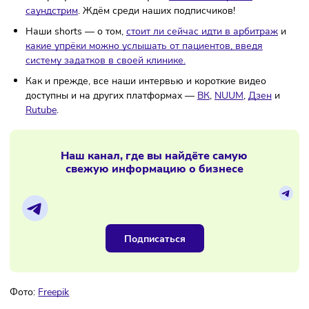
с выплат свыше предельной базы.
Был одобрен
законопроект, который вводит единый тариф в размер
7,6% — это касается как выплат до предельной базы, 
и свыше нее.
Гость нашего нового выпуска — директор по
исследованиям, стратегии и росту в icontext Илья Стро
С ним мы поговорили об актуальной обстановке на ры
рекламы, гранью между контролем и микроменеджмен
конкуренции между агентствами и многом другом.
Не пропускайте наши выпуски
на Яндекс.Музыке
и на
саундстр
и
м
. Ждём среди наших подписчиков!
Наши shorts — о том,
стоит ли сейчас идти в арбитраж
какие упрёки можно услышать от пациентов, введя
систему задатков в своей клинике.
Как и прежде, все наши интервью и короткие видео
доступны и на других платформах —
ВК
,
NUUM
,
Дзен
Rutube
.