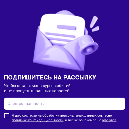
Здесь пока еще нет комментариев. Будьте первыми!
Бизнес-идеи
Финансы
Сегодня
/
15:57
Каждый третий россиянин тратит деньги сразу после
зарплаты