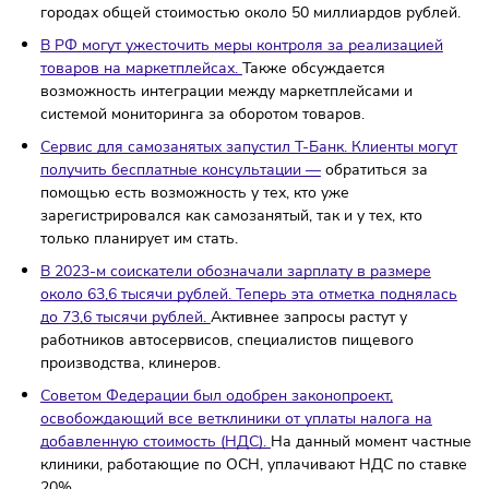
доставки.
Теперь оформить её можно в Томске,
Чебоксарах и Воронеже. Правда, опция пока доступна
только в мобильном приложении маркетплейса.
Ретейлер Selgros Cash & Carry возобновил поиск
покупателей на свои российские активы.
У бизнеса 30
объектов в Москве, МО, Петербурге и других крупных
городах общей стоимостью около 50 миллиардов рубл
В РФ могут ужесточить меры контроля за реализацие
товаров на маркетплейсах.
Также обсуждается
возможность интеграции между маркетплейсами и
системой мониторинга за оборотом товаров.
Сервис для самозанятых запустил Т-Банк. Клиенты мо
получить бесплатные консультации —
обратиться за
помощью есть возможность у тех, кто уже
зарегистрировался как самозанятый, так и у тех, кто
только планирует им стать.
В 2023-м соискатели обозначали зарплату в размере