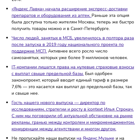
около 63,6 тысячи рублей. Теперь эта отметка поднял
до 73,6 тысячи рублей.
Активнее запросы растут у
работников автосервисов, специалистов пищевого
производства, клинеров.
Советом Федерации был одобрен законопроект,
освобождающий все ветклиники от уплаты налога на
добавленную стоимость (НДС).
На данный момент час
клиники, работающие по ОСН, уплачивают НДС по ст
20%.
«Яндекс Лавка» начала расширение экспресс-доставк
препаратов и оборудования из аптек.
Раньше эта опц
была доступна только жителям Москвы, теперь же бы
получить товары можно и в Санкт-Петербурге.
Число людей, занятых в МСБ, увеличилось в полтора 
после запуска в 2019 году национального проекта по
поддержке МСП.
Активнее всего росло число
самозанятых, которых уже более 9 миллионов челове
IT-компании лишатся права на нулевые страховые вз