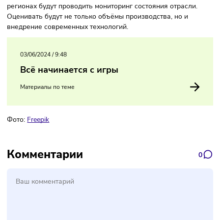
рынке и увеличить объём непродовольственных детских
товаров, превышающий отметку в 982 миллиарда рублей.
По словам Мишустина, план даст индустрии возможность
системно расширять инфраструктуру. В рамках программы
регионах будут проводить мониторинг состояния отрасли.
Оценивать будут не только объёмы производства, но и
внедрение современных технологий.
03/06/2024
/
9:48
Всё начинается с игры
Материалы по теме
Фото:
Freepik