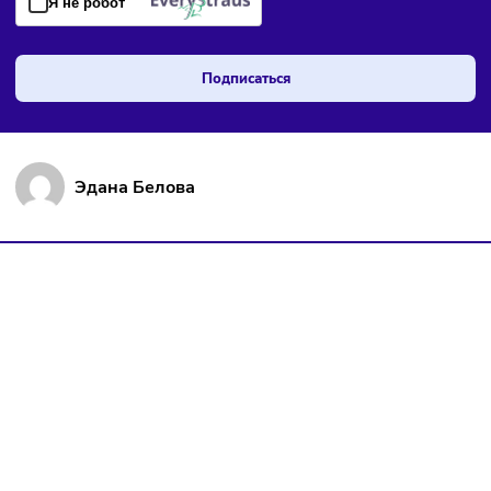
Чтобы оставаться в курсе событий
и не пропустить важных новостей
Я даю согласие на
обработку персональных данных
согласно
политике конфиденциальности
, а так же ознакомлен с
оферто
Я не робот
Подписаться
Эдана Белова