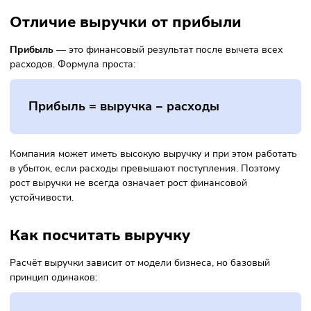
В деловой практике понятия часто путают, но между ними
есть принципиальная разница. Доход — более широкое
понятие. Он может включать не только выручку от основ
деятельности, но и прочие поступления: проценты по
вкладам, курсовые разницы, аренду, дивиденды. Выручка
это только деньги от профильной деятельности компании
Отличие выручки от прибыли
Прибыль
— это финансовый результат после вычета все
расходов. Формула проста:
Прибыль = выручка − расходы
Компания может иметь высокую выручку и при этом рабо
в убыток, если расходы превышают поступления. Поэтом
рост выручки не всегда означает рост финансовой