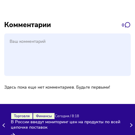
Выручка: коротко о главном
Выручка показывает объём продаж, но не эффективн
бизнеса.
Выручка отличается от дохода по составу и от прибыл
смыслу.
Для бизнеса выручка важна как индикатор масштаба.
Для инвесторов выручка важна как база для оценки 
и потенциала компании.
Комментарии