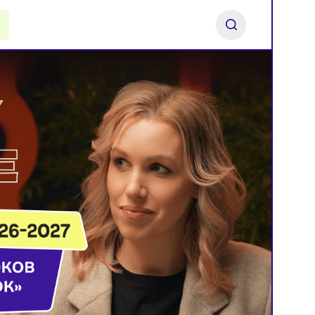
ь франшизу