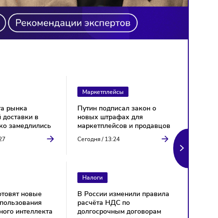
Рынок
Маркетплейсы
Темпы роста рынка
Путин подписал закон 
курьерской доставки в
новых штрафах для
России резко замедлились
маркетплейсов и прод
Сегодня
/
13:27
Сегодня
/
13:24