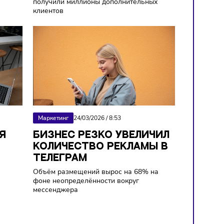
РЕДЛАГАЮТ
ЗАВЕДЕНИЯ С WI-FI В
ИРОВАТЬ
МОСКВЕ УВЕЛИЧИЛИ
КАУНТОВ НА
ВЫРУЧКУ ВО ВРЕМЯ
САХ
ОГРАНИЧЕНИЙ ИНТЕРН
 задержки выплат и
Кафе и рестораны с доступом к сети
с платформ
получили миллионы дополнительны
клиентов
4
Маркетинг
24/03/2026
/
8:53