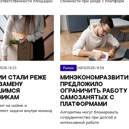
КЕТПЛЕЙСЫ МОГУТ
В РОССИИ П
ЗАТЬ ОТВЕЧАТЬ ЗА
СТАНДАРТИЗ
АЧЕСТВЕННЫЕ
ЗАКРЫТИЕ АК
АРЫ ИЗ-ЗА РУБЕЖА
МАРКЕТПЛЕЙ
ельство готовит механизм
Селлеры жалуются на
иарной ответственности площадок
сложности при уходе 
25/03/2026
/
8:23
Рынок
24/03/2026
/
8:5