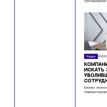
МАР
ОБЯ
НЕК
ТОВ
Правит
субсид
Кадры