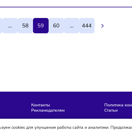
ПАНИИ СТАЛИ РЕЖЕ
МИНЭКОНОМР
АТЬ ЗАМЕНУ
ПРЕДЛОЖИЛО
ЛИВШИМСЯ
ОГРАНИЧИТЬ
РУДНИКАМ
САМОЗАНЯТЫ
ПЛАТФОРМАМ
экономит на найме и
спределяет задачи внутри команд
Алгоритмы могут бло
сотрудничество при д
интенсивной работе
1
…
58
59
60
…
444