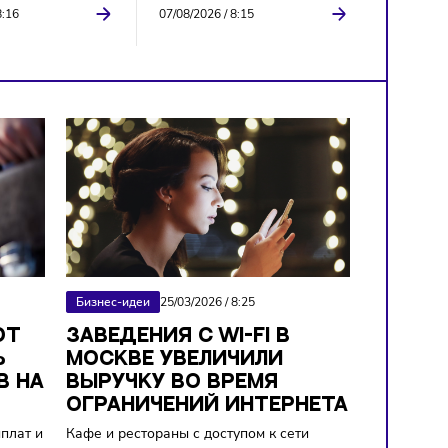
ИИ
Налоги
В России готовят новые
В России изменили пр
правила использования
расчёта НДС по
искусственного интеллекта
долгосрочным догово
07/08/2026
/
8:16
07/08/2026
/
8:15
026
/
8:32
Бизнес-идеи
25/03/2026
/
8:25