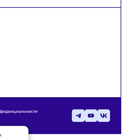
АЗВИТИЯ
БИЗНЕС РЕЗКО УВЕЛИЧ
КОЛИЧЕСТВО РЕКЛАМЫ
 РАБОТУ
ТЕЛЕГРАМ
Х С
Объём размещений вырос на 68% н
фоне неопределённости вокруг
И
мессенджера
кировать
олгой и