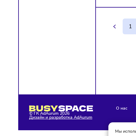
КОМ
ИСК
УВО
СОТ
Бизнес 
перера