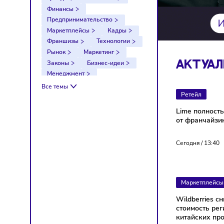
Тренды
Компании
Финансы
Предпринимательство
Маркетплейсы
Кадры
Франшизы
Технологии
Рынок
Маркетинг
Законы
Бизнес-идеи
АКТ
Менеджмент
Импортозамещение
Все темы
Ретейл
Налоги
Экономика
Ретейл
Логистика
Lime п
Санкции
от фра
Сегодня