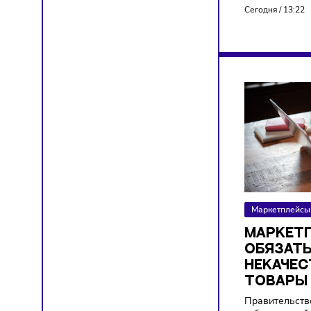
Марке
Wildber
стоимос
китайс
в 20 ра
Сегодня
Марке