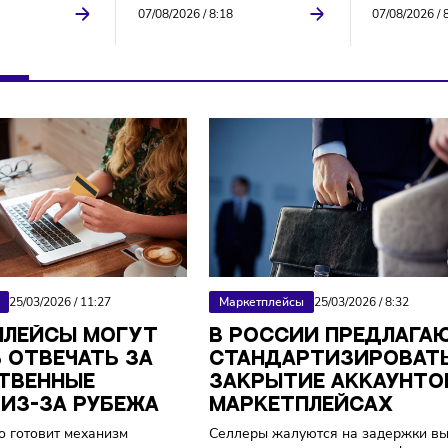
тплейсы
Торговля
ries снизил
В России введут
ть регистрации для
мониторинг цен на
ких продавцов почти
продукты по всей цепочке
з
поставок
/
13:22
07/08/2026
/
8:18
тплейсы
25/03/2026
/
11:27
Маркетплейсы
25/03/2