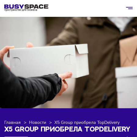
пространство для бизнеса
Главная
>
Новости
>
X5 Group приобрела TopDelivery