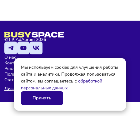
Мария Бадамшина
Редактор
© ГК AdAurum 2026