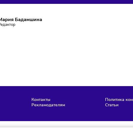
ПИШИТЕСЬ НА РАССЫЛКУ
ставаться в курсе событий и не пропустить важных новосте
Подписаться
аю согласие на обработку персональных данных и согласен
словиями
политики конфиденциальности
Мария Бадамшина
Редактор