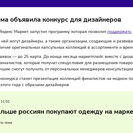
ДЕЖДЫ
тплейсы
20/03/2025
/
8:35
Автор: Мария Бадамшина
форма объявила конкурс для дизай
плейс Яндекс Маркет запустил программу, которая позволи
вать в ней могут дизайнеры, а также организации, создаю
я — наличие оригинальных капсульных коллекций в ассорти
дачи заявок — до 25 марта. До конца месяца маркетплейс
о 50 финалистов, которые получат спецусловия для размещ
ого, лучшие смогут получить от персональных менеджеров 
нием конкурса станет презентация коллекций финалистов н
у-лето этого года с образами дизайнеров.