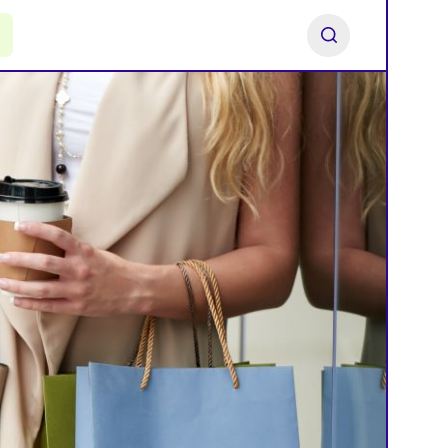
ь франшизу