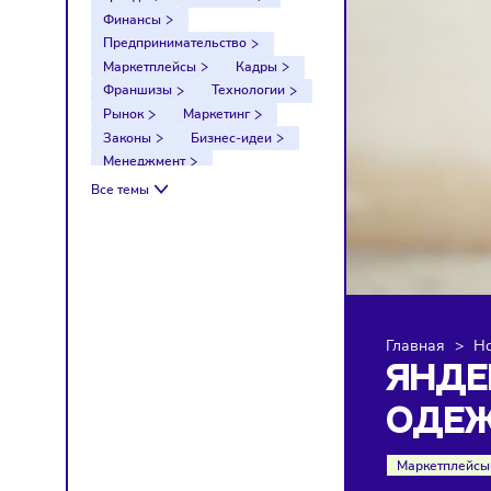
Тренды
Компании
Финансы
Предпринимательство
Маркетплейсы
Кадры
Франшизы
Технологии
Рынок
Маркетинг
Законы
Бизнес-идеи
Менеджмент
Импортозамещение
Все темы
Налоги
Экономика
Ретейл
Логистика
Санкции
Главна
ЯН