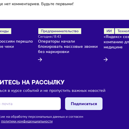
ока еще нет комментариев. Будьте первыми!
ля
Тренды
Предпринимательство
/
8:45
Сегодня
/
8:43
нство россиян перешло
Операторы начали
ктронные чеки
блокировать массовые звонки
без маркировки