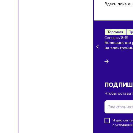
Здесь п
Торгов
Сегодня
Больши
на эле