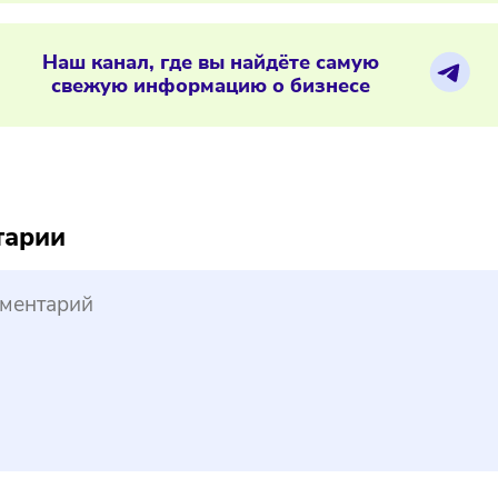
03/2025
/
11:51
ё больше россиян покупают одежду 
ериалы по теме
Наш канал, где вы найдёте самую
свежую информацию о бизнесе
reepik
ментарии