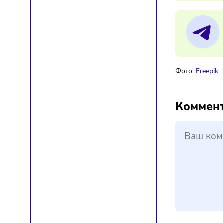
17/
Вс
Мат
Фото:
F
Ком