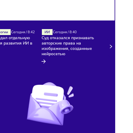
ИИ
Технологии
Сегодня
/
8:42
ИИ
Сегодня
/
8:40
«Яндекс» создал отдельную
Суд отказался признават
компанию для развития ИИ в
авторские права на
медицине
изображения, созданные
нейросетью