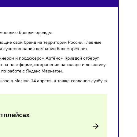
неров
т
поддержать
молодые бренды одежды.
щие и развивающие свой бренд на территории России. Глав
менте и время существования компании более трёх лет.
 вместе с дизайнером и продюсером Артёмом Кривдой отбер
ения товаров на платформе, их хранение на складе и логис
консультации по работе с Яндекс Маркетом.
а модном показе в Москве 14 апреля, а также создание лу