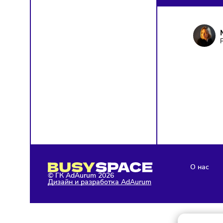
ПОД
Чтобы о
Я д
с у