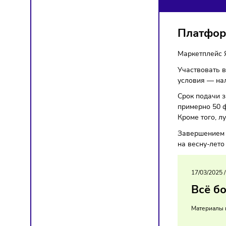
О
Марке
Плат
Маркет
Участво
услови
Срок по
примерн
Кроме т
Заверше
на весн