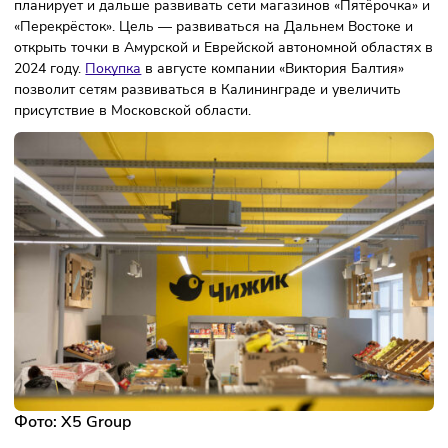
85,7% больше, чем за прошлый аналогичный период.
Рентабельность ретейлера по EBITDA составила 7,8%.
Игорь Шехтерман, главный исполнительный директор Х5
Group,
рассказал
о планах компании. Во-первых, ретейле
планирует и дальше развивать сети магазинов «Пятёрочк
«Перекрёсток». Цель — развиваться на Дальнем Востоке
открыть точки в Амурской и Еврейской автономной облас
2024 году.
Покупка
в августе компании «Виктория Балтия
позволит сетям развиваться в Калининграде и увеличить
присутствие в Московской области.