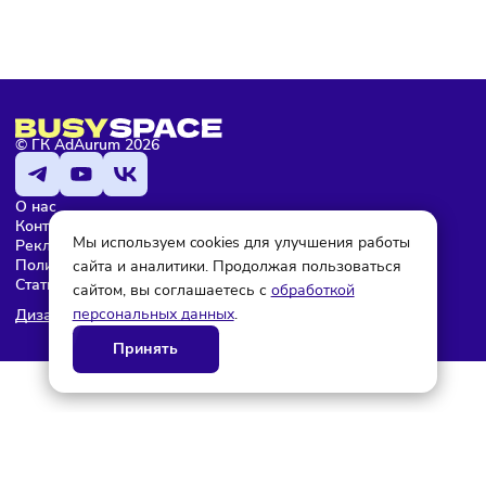
Максим Ефремов
Редактор
© ГК AdAurum 2026