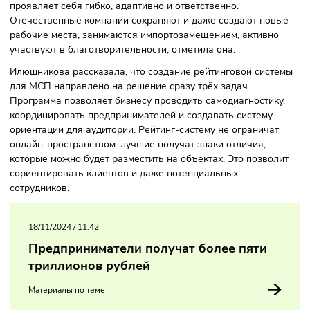
проекта поддерживает Министерство экономического
развития РФ.
По словам замминистра ведомства Татьяны Илюшниковой
последнее время бизнес в России сталкивается с вызова
проявляет себя гибко, адаптивно и ответственно.
Отечественные компании сохраняют и даже создают нов
рабочие места, занимаются импортозамещением, активн
участвуют в благотворительности, отметила она.
Илюшникова рассказала, что создание рейтинговой сист
для МСП направлено на решение сразу трёх задач.
Программа позволяет бизнесу проводить самодиагностик
координировать предпринимателей и создавать систему
ориентации для аудитории. Рейтинг-систему не огранича
онлайн-пространством: лучшие получат знаки отличия,
которые можно будет разместить на объектах. Это позвол
сориентировать клиентов и даже потенциальных
сотрудников.