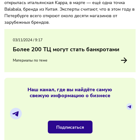
Сейчас ведутся переговоры с китайскими и турецкими
брендами, а также с компаниями из ОАЭ — обсуждается
выход на рынок Петербурга. Особенно это касается фэшн
сектора и премиум-ретейла. В апреле в ТЦ «Галерея» уже
открылась итальянская Kappa, в марте — ещё одна точка
Balabala, бренда из Китая. Эксперты считают, что в этом г
Петербурге всего откроют около десяти магазинов от
зарубежных брендов.
03/11/2024
/
9:17
Более 200 ТЦ могут стать банкротами
Материалы по теме
Наш канал, где вы найдёте самую
свежую информацию о бизнесе