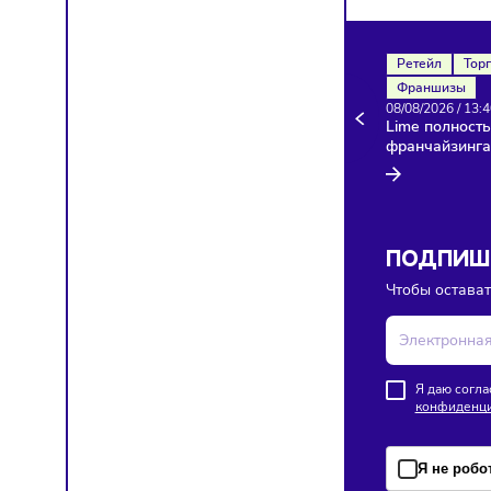
Здесь п
Ретейл
Франш
08/08/20
Lime по
франча