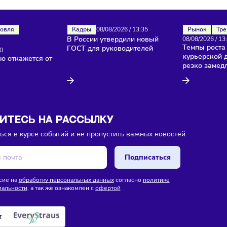
ока еще нет комментариев. Будьте первыми!
Торговля
Кадры
08/08/2026
/
13:35
В России утвердили новый
изы
ГОСТ для руководителей
26
/
13:40
лностью откажется от
йзинга