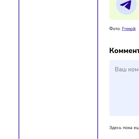
Де
Мат
Фото:
F
Ком