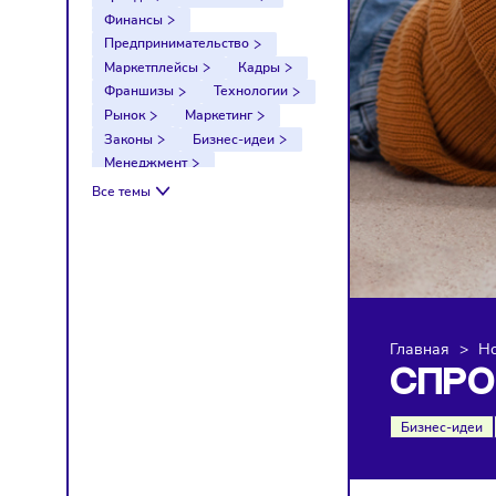
Тренды
Компании
Финансы
Предпринимательство
Маркетплейсы
Кадры
Франшизы
Технологии
Рынок
Маркетинг
Законы
Бизнес-идеи
Менеджмент
Импортозамещение
Все темы
Налоги
Экономика
Ретейл
Логистика
Санкции
Главна
СП