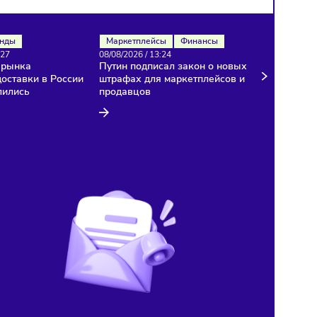
Рынок
Тренды
Маркетплейсы
Финансы
08/08/2026
/
13:27
08/08/2026
/
13:24
Темпы роста рынка
Путин подписал закон о 
курьерской доставки в России
штрафах для маркетплей
резко замедлились
продавцов