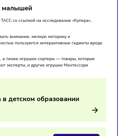
шина
жеты для малышей
том
сообщает
ТАСС со ссылкой на исследование «Купера»,
алышам развивать внимание, мелкую моторику и
бенной популярностью пользуются интерактивные гаджеты в
жающего мира, а также игрушки-сортеры — товары, которые
целом, отмечают эксперты, и другие игрушки Монтессори
год.