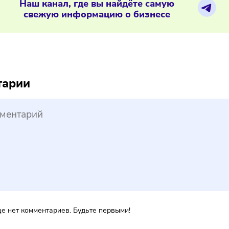
ти — цветы жизни: чем отличается 
ериалы по теме
Наш канал, где вы найдёте самую
свежую информацию о бизнесе
reepik
ментарии