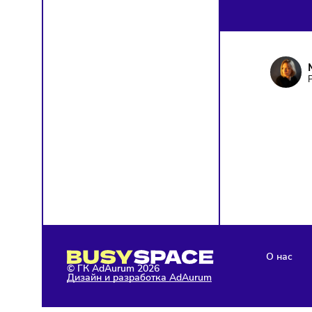
ПОД
Чтобы о
Я д
кон
Я н