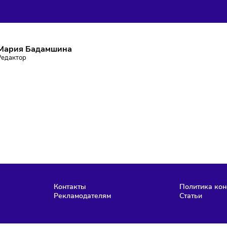
ПИШИТЕСЬ НА РАССЫЛКУ
ставаться в курсе событий и не пропустить важных новосте
Подписаться
аю согласие на
обработку персональных данных
согласно
политике
фиденциальности
, а так же ознакомлен с
офертой
е робот
Мария Бадамшина
Редактор