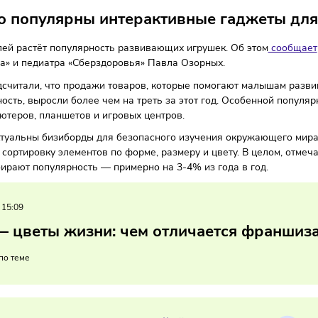
-идеи
Торговля
Тренды
25/11/2025
/
11:24
Автор: Мария Бадам
енно популярны интерактивные гад
родителей растёт популярность развивающих игрушек. Об э
ого мира» и педиатра «Сберздоровья» Павла Озорных.
ики подсчитали, что продажи товаров, которые помогают м
ятельность, выросли более чем на треть за этот год. Осо
 компьютеров, планшетов и игровых центров.
того, актуальны бизиборды для безопасного изучения окру
агают сортировку элементов по форме, размеру и цвету. В 
но набирают популярность — примерно на 3-4% из года в 
03/2025
/
15:09