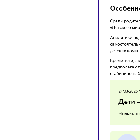
Бизнес
Особ
Среди 
«Детск
Аналит
самосто
детских
Кроме 
предпол
стабиль
24/