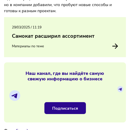
Планируется, что они начнут работу уже в апреле. На Мо
и Санкт-Петербурге проект ограничивать не планируют 
предполагается, что он расширится в том числе и на реги
Однако официальных комментариев от Самоката пока не
но в компании добавили, что пробуют новые способы и
готовы к разным проектам.
29/03/2025
/
11:19
Самокат расширил ассортимент
Материалы по теме
Наш канал, где вы найдёте самую
свежую информацию о бизнесе