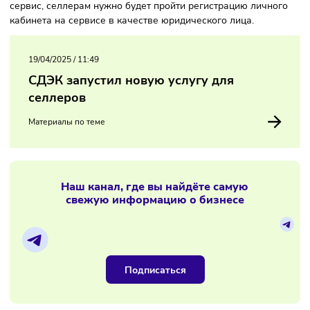
синхронизация между всеми системами.
Кроме того, новый функционал сможет прогнозировать,
сколько нужно будет упаковки использовать для товаров,
также подбирать оптимальные тарифы. Чтобы подключит
сервис, селлерам нужно будет пройти регистрацию лично
кабинета на сервисе в качестве юридического лица.
19/04/2025
/
11:49
СДЭК запустил новую услугу для
селлеров
Материалы по теме
Наш канал, где вы найдёте самую
свежую информацию о бизнесе