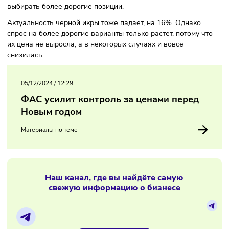
Но тренд связан только с натуральной икрой: к
имитированной интерес, наоборот, снижается. Продажи
снизились на 1%, однако траты на лакомство увеличилис
11%. Эксперты связывают это с тем, что люди предпочит
выбирать более дорогие позиции.
Актуальность чёрной икры тоже падает, на 16%. Однако
спрос на более дорогие варианты только растёт, потому ч
их цена не выросла, а в некоторых случаях и вовсе
снизилась.
05/12/2024
/
12:29
ФАС усилит контроль за ценами перед
Новым годом
Материалы по теме