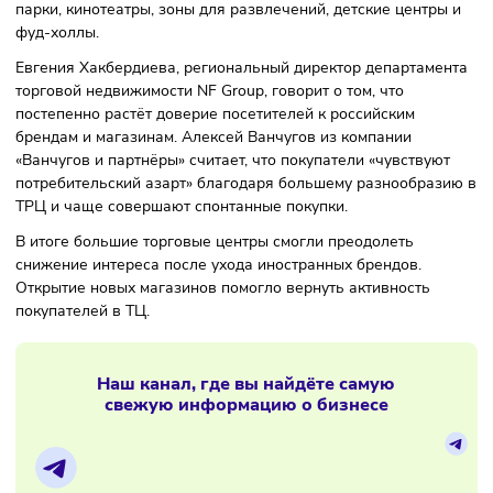
Эксперты объясняют это тем, что большие торговые цент
потерявшие крупных арендаторов из-за ухода западных
брендов, теперь снова привлекают посетителей благода
новым арендаторам. Большим спросом также пользовали
парки, кинотеатры, зоны для развлечений, детские центр
фуд-холлы.
Евгения Хакбердиева, региональный директор департаме
торговой недвижимости NF Group, говорит о том, что
постепенно растёт доверие посетителей к российским
брендам и магазинам. Алексей Ванчугов из компании
«Ванчугов и партнёры» считает, что покупатели «чувствую
потребительский азарт» благодаря большему разнообра
ТРЦ и чаще совершают спонтанные покупки.
В итоге большие торговые центры смогли преодолеть
снижение интереса после ухода иностранных брендов.
Открытие новых магазинов помогло вернуть активность
покупателей в ТЦ.