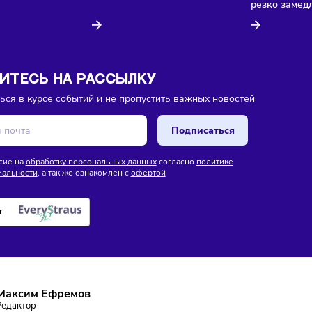
ока еще нет комментариев. Будьте первыми!
Торговля
Кадры
08/08/2026
/
13:35
В России утвердили новый
изы
ГОСТ для руководителей
26
/
13:40
лностью откажется от
йзинга
ПИШИТЕСЬ НА РАССЫЛКУ
ставаться в курсе событий и не пропустить важных новосте
Подписаться