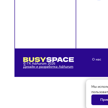
Я д
кон
Я н