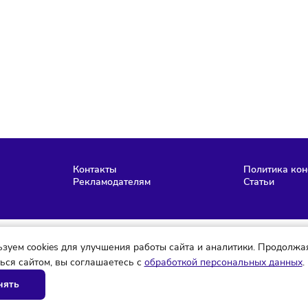
аю согласие на
обработку персональных данных
согласно
политике
фиденциальности
, а так же ознакомлен с
офертой
е робот
Максим Ефремов
Редактор