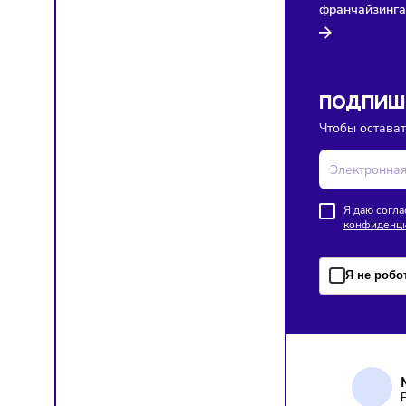
Здесь п
Ретейл
Франш
08/08/20
Lime по
франча
ПОД
Чтобы о