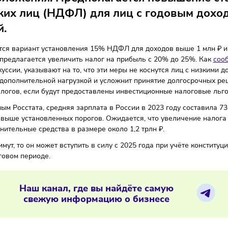
авительстве обсуждают проект по в
гообложения. Предполагается повыш
ческих лиц (НДФЛ) для лиц с годов
аний.
тривается вариант установления 15% НДФЛ для доходов выш
ельно предлагается увеличить налог на прибыль с 20% до
 к дискуссии, указывают на то, что эти меры не коснутся л
станет дополнительной нагрузкой и усложнит принятие дол
ние налогов, если будут предоставлены инвестиционные н
о данным Росстата, средняя зарплата в России в 2023 году
тывает выше установленных порогов. Ожидается, что увели
дополнительные средства в размере около 1,2 трлн ₽.
кон примут, то он может вступить в силу с 2025 года при у
м налоговом периоде.