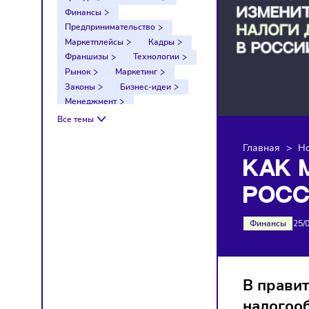
Тренды
Компании
Финансы
Предпринимательство
Маркетплейсы
Кадры
Франшизы
Технологии
Рынок
Маркетинг
Законы
Бизнес-идеи
Менеджмент
Импортозамещение
Все темы
Налоги
Экономика
Ретейл
Логистика
Главна
Санкции
КА
РО
Финан