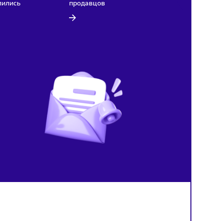
Рынок
Тренды
Маркетплейсы
Финансы
08/08/2026
/
13:27
08/08/2026
/
13:24
Темпы роста рынка
Путин подписал закон о 
курьерской доставки в России
штрафах для маркетплей
резко замедлились
продавцов
й