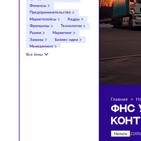
Тренды
Компании
Финансы
Предпринимательство
Маркетплейсы
Кадры
Франшизы
Технологии
Рынок
Маркетинг
Законы
Бизнес-идеи
Менеджмент
Импортозамещение
Все темы
Налоги
Экономика
Ретейл
Логистика
Санкции
Главна
ФН