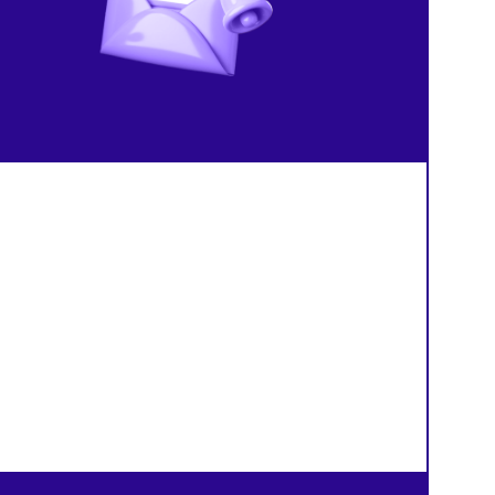
продавцов
й