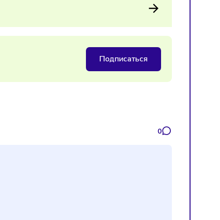
орот и логистику под новые требования СПОТ, чтобы избе
рочке уплаты НДС при импорте
Подписаться