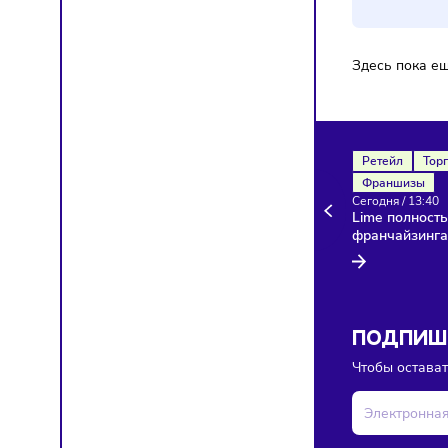
Здесь п
Ретейл
Франш
Сегодня
Lime по