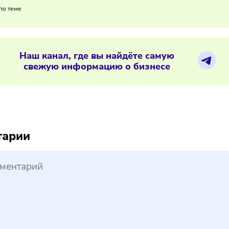
иям и посредникам важно заранее подготовить документооб
ек при пересечении границы и дополнительных проверок.
04/2026
/
10:37
России запустят эксперимент по отс
ериалы по теме
Наш канал, где вы найдёте самую
свежую информацию о бизнесе
reepik
ментарии