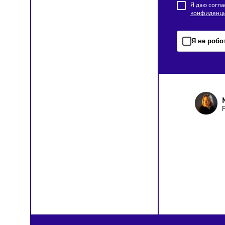
франча
ПОД
Чтобы о
Я д
кон
Я н