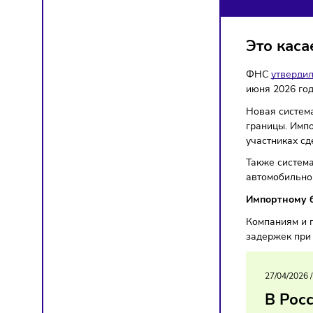
КО
Налог
Это 
ФНС
ут
июня 20
Новая с
границы
участни
Также с
автомо
Импорт