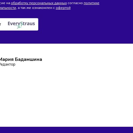
йзинга
ПИШИТЕСЬ НА РАССЫЛКУ
ставаться в курсе событий и не пропустить важных новосте
Подписаться
аю согласие на
обработку персональных данных
согласно
политике
фиденциальности
, а так же ознакомлен с
офертой
е робот