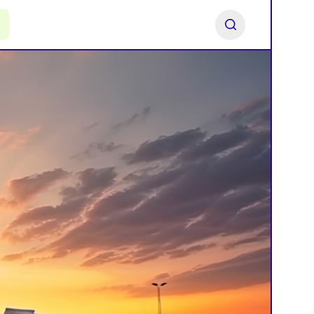
ь франшизу