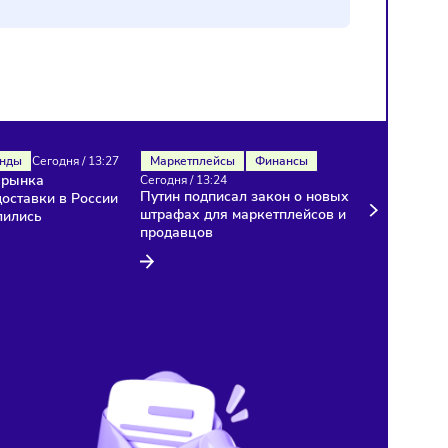
Рынок
Тренды
Сегодня
/
13:27
Маркетплейсы
Финансы
Темпы роста рынка
Сегодня
/
13:24
Путин подписал закон о 
курьерской доставки в России
штрафах для маркетплей
резко замедлились