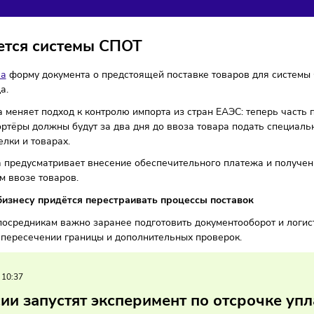
НТРОЛЯ ИМПОРТА ИЗ 
и
22/05/2026
/
16:16
Автор: Мария Бадамшина
касается системы СПОТ
вердила
форму документа о предстоящей поставке товаров 
26 года.
истема меняет подход к контролю импорта из стран ЕАЭС: т
. Импортёры должны будут за два дня до ввоза товара пода
ках сделки и товарах.
истема предусматривает внесение обеспечительного плате
бильном ввозе товаров.
ному бизнесу придётся перестраивать процессы поставо