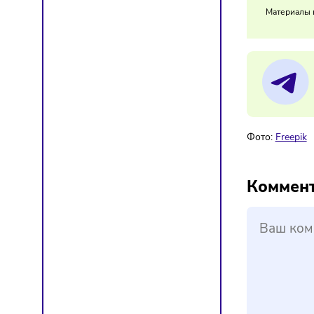
Компан
задерж
27/
В 
Мат
Фото:
F
Ком