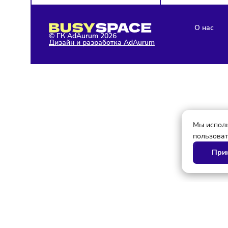
О 
© ГК AdAurum 2026
Дизайн и разработка AdAurum