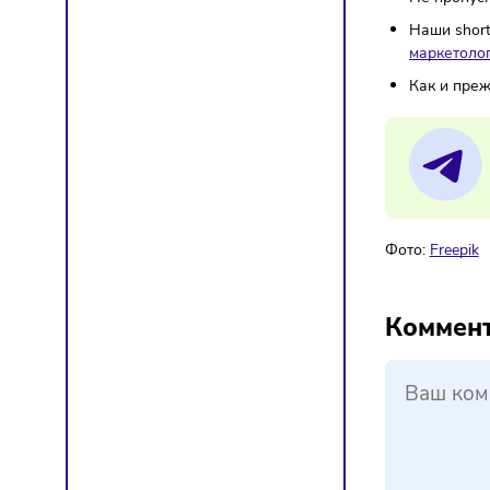
Есл
Wild
о ра
Дире
обс
Ещё
Не 
Наш
мар
Как