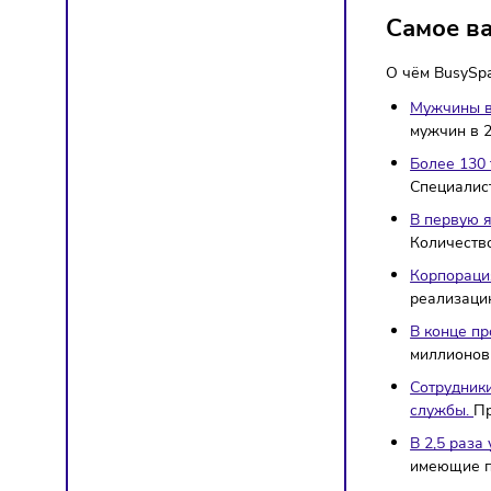
Рынок
Само
О чём B
Муж
мужч
Бол
Спе
В п
Коли
Кор
реа
В к