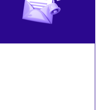
Налоги
07/08/2026
/
8:15
Компании
07/08/2026
/
8:13
В России изменили правила
Мошенники рассылают
расчёта НДС по долгосрочным
фальшивые уведомления
договорам
проверках Роспотребнад
й