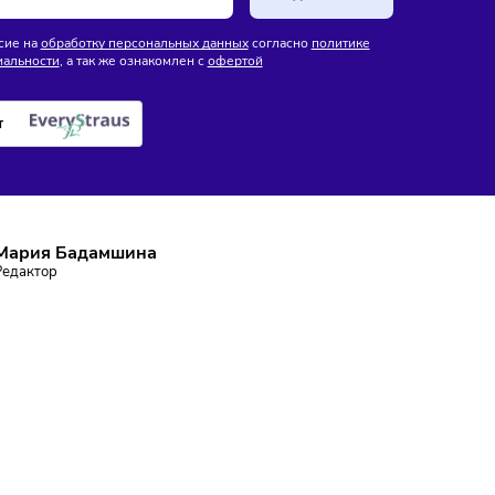
ля
Финансы
ИИ
Технологии
26
/
8:18
07/08/2026
/
8:16
и введут мониторинг
В России готовят новые
продукты по всей
правила использования
е поставок
искусственного интеллекта
ПИШИТЕСЬ НА РАССЫЛКУ
ставаться в курсе событий и не пропустить важных новосте
Подписаться
аю согласие на
обработку персональных данных
согласно
политике
фиденциальности
, а так же ознакомлен с
офертой
е робот