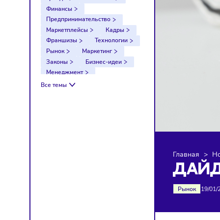
Тренды
Компании
Финансы
Предпринимательство
Маркетплейсы
Кадры
Франшизы
Технологии
Рынок
Маркетинг
Законы
Бизнес-идеи
Менеджмент
Импортозамещение
Все темы
Налоги
Экономика
Ретейл
Логистика
Санкции
Главна
ДА