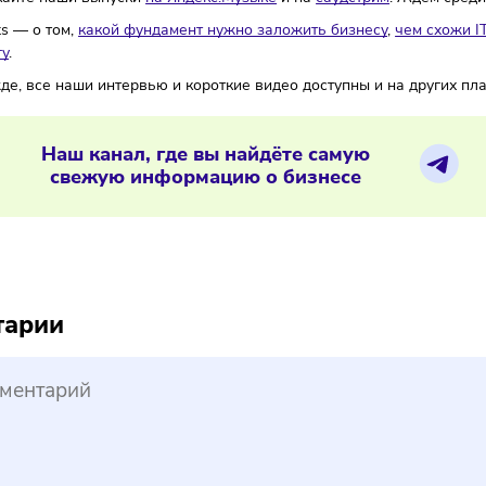
и законопроект примут, покупки можно будет осуществлять
berries открыл доступ к своему справочному центру.
Начинаю
боте на маркетплейсе. И для этого даже не понадобится вх
ктор по исследованиям, стратегии и росту в агентстве digit
тановке на рынке рекламы, жалости к мошенникам и грань
 прочитать интервью можно в нашем блоге в
Дзене
, на
VC
пропускайте наши выпуски
на Яндекс.Музыке
и на
саудстри
и shorts — о том,
какой фундамент нужно заложить бизнесу
кетологу
.
 и прежде, все наши интервью и короткие видео доступны 
Наш канал, где вы найдёте самую
свежую информацию о бизнесе