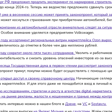
лионов человек, а охват видеоплатформы составил чуть бол
рудники IT-компаний, прошедших аккредитацию Минцифры Рос
жбы.
Приём документов начнётся 21 января и продлится до 
5 раза увеличилось число кибератак на российские компани
ющие политическую мотивацию.
промторг РФ предложил продлить эксперимент по маркиров
лится до конца 2024-го. Теперь же ведомство предложило с
дума РФ уже в весеннюю сессию может принять законопрое
ги.
Это может коснуться страхования при приобретении авто
айские компании из автомобильной отрасли внимательно сле
рывать.
Особое внимание уделяется предприятиям Volkswag
рошлом году ассортимент региональных витрин маркетплейс
ионов увеличилось до отметки в более чем два миллиона ру
 2025 году сократит около пяти тысяч сотрудников.
Уволить 
ысить рентабельность и снизить уровень опасений инвесто
конца месяца Государственная дума в первом чтении рассм