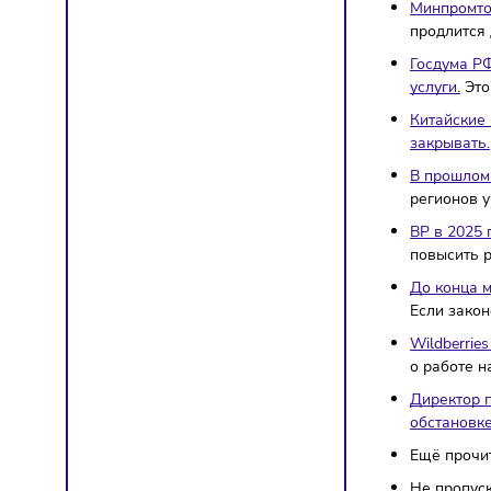
мил
Сот
слу
В 2,
име
Мин
прод
Гос
услу
Кит
зак
В п
рег
BP в
пов
До 