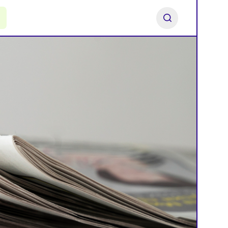
ь франшизу