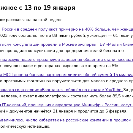
19/01/2025
/
17:48
Автор: Мария Бадамшина
е важное с 13 по 19 января
usySpace рассказывал на этой неделе:
чины в России в среднем получают примерно на 40% боль
ин в 2023 году составлял почти 88 тысяч рублей, у женщин
ее 130 тысяч консультаций провели в Москве эксперты ГБУ 
циалисты проводили консультации для предпринимателей б
ервую январскую неделю праздников заведения общепита с
чество покупок в кафе и ресторанах выросло за это время 
порация МСП довела банкам-партнёрам лимиты общей сумм
лизацию программы «зонтичных» поручительств для малого 
онце прошлого года сервис «Вконтакте» обошёл по охватам 