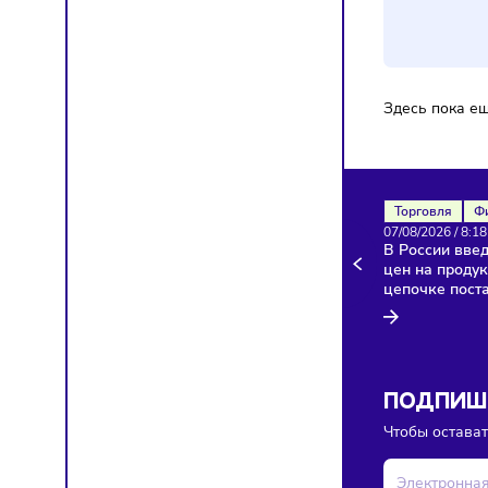
Фото:
F
Ком
Здесь п