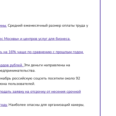
ше, чем женщины.
Средний ежемесячный размер оплаты тру
 — 61 тысячу.
«Малый бизнес Москвы» и центров услуг для бизнеса.
есплатно.
тали посещать на 16% чаще по сравнению с прошлым годо
на 5%.
ой 15 миллиардов рублей.
Эти деньги направлены на
и среднего предпринимательства.
YouTube.
За декабрь российскую соцсеть посетили около 92