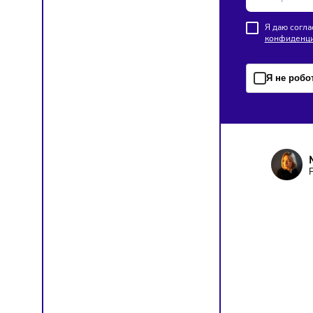
Торгов
07/08/20
В Росси
цен на 
цепочк
ПОД
Чтобы о
Я д
кон
Я н