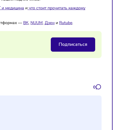
 с помощью цифрового рубля.
щие селлеры смогут узнать больше официальной информ
од в личный кабинет.
al-маркетинга icontext Илья Строкач рассказал об актуально
ю между контролем и микроменеджментом.
и
Sostav.ru.
м
. Ждём среди наших подписчиков!
,
чем схожи IT и медицина
и
что стоит прочитать каждому
и на других платформах —
ВК
,
NUUM
,
Дзен
и
Rutube
.
Подписаться