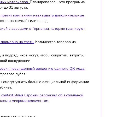
ее 89,5 миллиона пользователей.
сии, могут подать заявку на отсрочку от несения срочной
5 февраля.
и в прошлом году.
Наиболее опасны для организаций хакер
ке строительных материалов.
Планировалось, что програм
двинуть сроки до 31 августа.
кт, который запретит компаниям навязывать дополнительн
мобилей, билетов на самолёт или поезд.
дят за ситуацией с заводами в Германии, которые планиру
en.
а Ozon вырос примерно на треть.
Количество товаров из
блей.
и работников, и подрядчиков могут, чтобы сократить затрат
ров из-за высокой конкуренции.
отрит законопроект, посвящённый введению единого QR-код