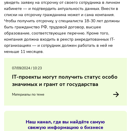
этого года граждане, состоящие на учёте на Крайнем Сев
а также в регионах, приравненных к нему, могут подать
заявку позже — до 6 марта.
Также в Минцифры объяснили, что работодатель может
увидеть заявку на отсрочку от своего сотрудника в личн
кабинете — и подтвердить актуальность данных. Внести 
списки на отсрочку гражданина может и сама компания.
Чтобы получить отсрочку, у специалиста 18-30 лет должн
быть гражданство РФ, трудовой договор, высшее
образование, соответствующее перечню. Кроме того,
компания должна входить в реестр аккредитованных IT-
организациях — и сотрудник должен работать в ней не
меньше 11 месяцев.
07/09/2024
/
10:23
IT-проекты могут получить статус особо
значимых и грант от государства