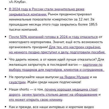
миллионов машин.
Среди россиян стремительно снижается интерес к пиц
Ощутимо реже остальных потребители выбирали пиц
«Четыре сыра». Её популярность снизилась почти на 
Альфа-банк и ЦУМ объявили о коллаборации.
Компа
заключили договор о стратегическом партнёрстве в
рамках трёх лет. Организации ответили, что условия с
повышенным уровнем выгоды получат клиенты Alfa On
«А-Клуба».
В 2024 году в России стали значительно реже
закрываться компании.
Рынок продемонстрировал
минимальные показатели «смертности» за 12 лет. За
прошедшие месяцы этого года закрылись более 185,5
тысячи компаний.
Почти 50% компаний готовы в 2024-м году отказаться
новогоднего корпоратива. Значит, ещё есть возможно
организовать праздник!
Для тех, кто настроен серьёзн
но немного поздно приступил к делу, подготовили пос