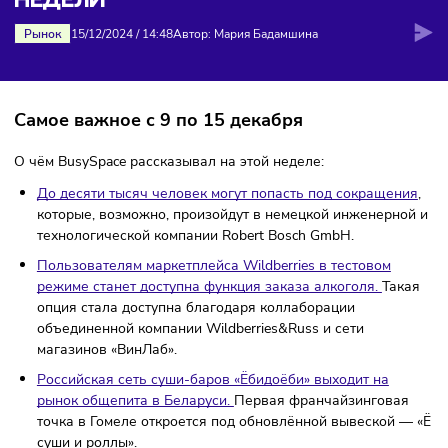
ДАЙДЖЕСТ: НОВОСТИ ЭТОЙ
НЕДЕЛИ
Рынок
15/12/2024
/
14:48
Автор: Мария Бадамшина
Самое важное с 9 по 15 декабря
О чём BusySpace рассказывал на этой неделе:
До десяти тысяч человек могут попасть под сокраще
которые, возможно, произойдут в немецкой инженерн
технологической компании Robert Bosch GmbH.
Пользователям маркетплейса Wildberries в тестовом
режиме станет доступна функция заказа алкоголя.
Та
опция стала доступна благодаря коллаборации
объединенной компании Wildberries&Russ и сети
магазинов «ВинЛаб».