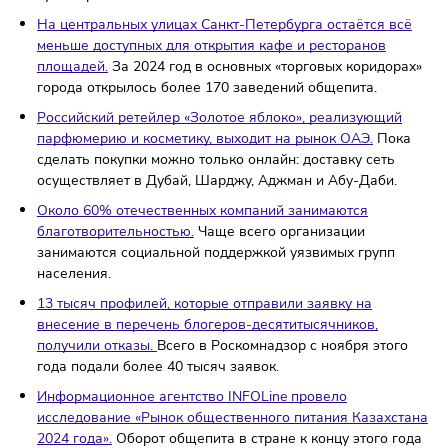
Российская сеть суши-баров «Ёбидоёби» выходит на
рынок общепита в Беларуси.
Первая франчайзингова
точка в Гомеле откроется под обновлённой вывеской 
суши и роллы».
На центральных улицах Санкт-Петербурга остаётся в
меньше доступных для открытия кафе и ресторанов
площадей.
За 2024 год в основных «торговых коридор
города открылось более 170 заведений общепита.
Российский ретейлер «Золотое яблоко», реализующий
парфюмерию и косметику, выходит на рынок ОАЭ.
Пок
сделать покупки можно только онлайн: доставку сеть
осуществляет в Дубай, Шарджу, Аджман и Абу-Даби.
Около 60% отечестве
н
ных компаний занимаются
благотворительностью.
Чаще всего организации
занимаются социальной поддержкой уязвимых групп
населения.
13 тысяч профилей, которые отправили заявку на