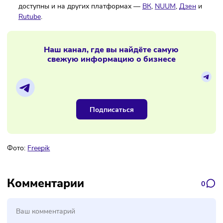
Что дарить можно, а от каких идей лучше отказаться?
желающих запрыгнуть в последний вагон —
карточки
выбору подарков для партнёров, клиентов и сотрудни
Не пропускайте наши выпуски
на Яндекс.Музыке
и на
саудстрим
. Ждём среди наших подписчиков!
Наши shorts — о том,
почему хорошая медицина стоит
дорого
,
зачем тратить столько денег на оборудование
кто может открыть свою клинику
.
Как и прежде, все наши интервью и короткие видео
доступны и на других платформах —
ВК
,
NUUM
,
Дзен
Rutube
.
Наш канал, где вы найдёте самую
свежую информацию о бизнесе