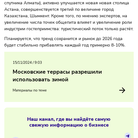
которые уже существуют: Dodo Pizza, Global Coffee и друг
Аналитики связывают развитие сектора общественного
питания с активно набирающей обороты урбанизацией
страны: начал реализовываться проект Алатау (города-
спутника Алматы), активно улучшается новая новая стол
Астана, совершенствуется третий по величине город
Казахстана, Шымкент. Кроме того, по мнению экспертов, 
увеличение числа точек общепита влияет и увеличение 
индустрии гостеприимства: туристический поток только ра
Планируется, что тренд сохранится и рынок до 2026 года
будет стабильно прибавлять каждый год примерно 8-10
15/11/2024
/
9:03
Московские террасы разрешили
использовать зимой
Материалы по теме