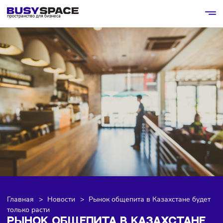
пространство для бизнеса
Главная
>
Новости
>
Рынок общепита в Казахстане бу