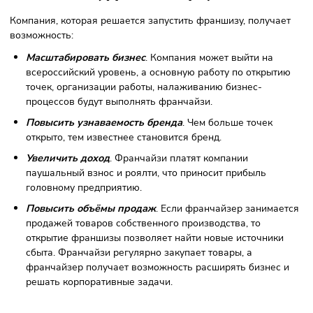
Стабильные поставки
. Франшизополучателю не
требуется искать поставщиков, т.к. поставки обеспечи
франчайзер.
Повышение конкурентоспособности
. Маленькие
компании и локальные бренды с одной-двумя точками
продажи менее известны. Существует риск, что крупн
компания вытеснит их с рынка, т.к. у неё больше
возможностей для рекламы и привлечения клиентов.
покупке франшизы эти риски ликвидируются.
Недостатки франчайзинга для
покупателя (франчайзи)
Дополнительные платежи
. За право работать от им
известного бренда франчайзи вынужден платить
паушальный взнос, роялти, рекламные отчисления и
другие платежи, предусмотренные договором.