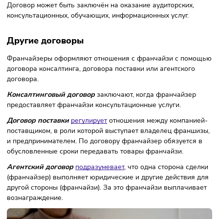
Лицензионный договор
также отражает суть взаимодейс
сторон при франчайзинге. Четверть сделок на рынке
франчайзинга фиксируют в лицензионном договоре.
Франчайзер передаёт предпринимателю право использо
результаты своей интеллектуальной деятельности. При э
срок действия лицензионного договора ограничен перио
в течение которого действует право на результаты
интеллектуальной работы.
Договор оказания услуг
Согласно ГК РФ, если стороны подписывают
договор
оказания услуг
, исполнитель обязуется совершить
определённые действия, а заказчик – заплатить за эти ус
Договор может быть заключён на оказание аудиторских,
консультационных, обучающих, информационных услуг.
Другие договоры