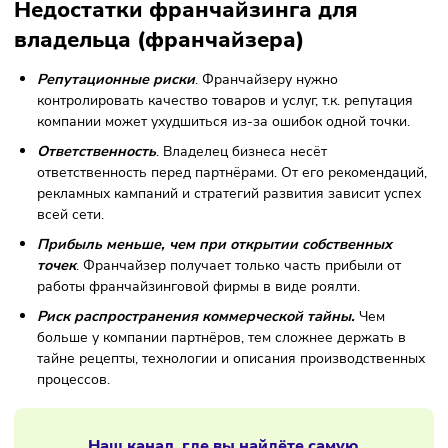
Ограничения в принятии решений
. Владелец бизне
редко учитывает мнение франчайзи, поэтому покупат
не может участвовать в принятии важных решений.
Например, франчайзер решает самостоятельно, как
распорядиться рекламным бюджетом, какие новинки
ввести в меню кафе и т.д.
Строгие стандарты и регламенты
. Франчайзер ввод
правила, которые обязаны выполнять все партнёры.
Заранее прописываются требования к помещению, ф
сотрудников, качеству обслуживания и т.д.
Ограничения в выборе поставщиков
. Предпринима
разрешено закупать товары и оборудование только у 
поставщиков, которых рекомендует франчайзер.
Сложность выхода
. В большинстве договоров указан
что франчайзи не может перепродать бизнес.
Предприниматель вынужден ждать завершения срок
договора и передавать точку владельцу бизнеса или
продлевать договор.