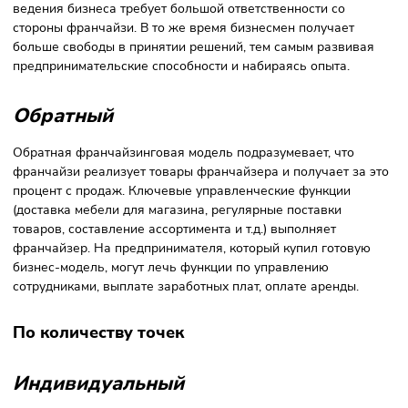
Формы франчайзинга
Выделяют несколько
форм франчайзинга
: по типу
сотрудничества, по количеству точек и по стратегии
расширения.
По типу сотрудничества
Прямой
Прямой (классический) франчайзинг — метод ведения
бизнеса, при котором франчайзи получает право
использовать торговую марку известной компании. Поку
франшизу, предприниматель берёт ответственность за
выполнение операционных задач.
Несмотря на то, что франчайзер передаёт контакты
поставщиков, описание бизнес-процессов, правила и