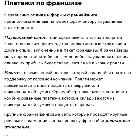
права ведения бизнеса от лица бренда. Владелец бизнес
называется франчайзером, покупатель франшизы –
франчайзи.
Франшиза
выступает в роли объекта договорных отноше
т.е. является комплексом нематериальных благ, которые
передаются франчайзи.
Платежи по франшизе
Независимо от
вида и формы франчайзинга
,
предприниматель выплачивает франчайзеру паушальны
взнос и роялти.
Паушальный взнос
– единоразовый платёж за товарный
знак, технологию производства, маркетинговые стратегии
другие опции, включённые в пакет франшизы. Франчайз
могут предоставлять бизнес-модель без паушального взн
однако их прибыль будет складываться из высоких роялт