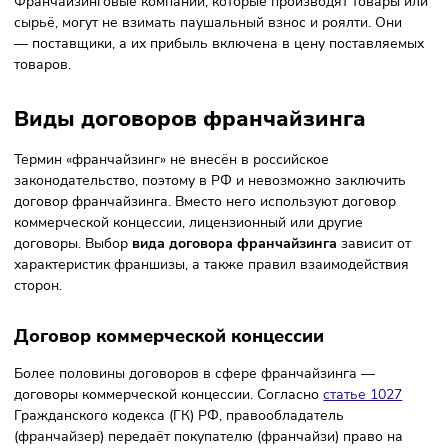
Роялти
– ежемесячный платёж, который франчайзи плати
поддержку от головной компании. Роялти может
взыскиваться в виде процента от выручки или
фиксированной суммы. Франчайзер также может установ
комбинированные платежи, которые складываются из
фиксированной суммы и процента с продаж.
Крупные франчайзинговые сети, которые проводят круп
рекламные кампании, запрашивают у франчайзи
реклам
отчисления
.
Франчайзинговые компании, которые производят товары
сырьё, могут не взимать паушальный взнос и роялти. Они
— поставщики, а их прибыль включена в цену поставляе
товаров.
Виды договоров франчайзинга
Термин «франчайзинг» не внесён в российское