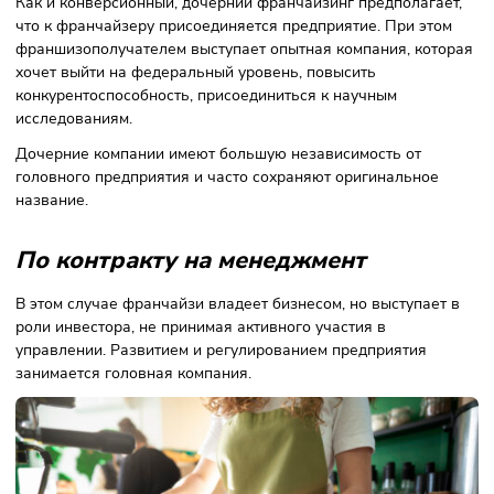
По стратегии расширения
По опционному соглашению
Сотрудничество на основании опционного соглашения —
классическая форма франчайзинга. Стороны заключают
договор, в соответствии с которым франшизополучатель
покупает франшизу на условиях опциона.
В опционном договоре указывается, что франчайзи не то
запускает одно предприятие, но и получает
преимущественное право открывать несколько точек под
брендом франчайзера. В договоре могут быть прописаны
количество допустимых точек и даты их открытия.
НА ЗАМЕТКУ!
Опцион
позволяет
заключать в будущем
сделки, условия которых заранее оговорены.
Примечательно, что опционное соглашение даёт права, 