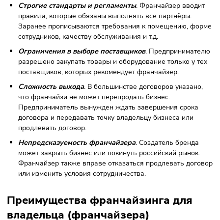
постоянных клиентов. Франчайзер помогает найти
локацию и нанять сотрудников, что также снижает ри
провала. Кроме того, перед покупкой франшизы
предприниматель вправе оценить показатели компани
т.к. многие документы выкладывают в открытый доступ
Неперспективные компании можно отсеять на этапе
поиска франшизы.
Консультации и поддержка на всех этапах работы
.
Франчайзер несёт частичную ответственность за успе
покупателей, поэтому оказывает поддержку: готовит
обучающие материалы для владельца точки и
сотрудников, передаёт контакты поставщиков и т.д.
Минимальные расходы на рекламу
. Предпринимате
который открывает бизнес «с нуля», вынужден тратить
деньги на рекламную кампанию. Иначе о его бренде 
узнают. Если же бизнесмен открывает предприятие по
франшизе, рекламой и продвижением бренда занимае
головная компания.