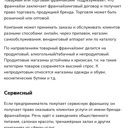
Производственный
Под производственным видом франчайзинга понимают т
способ ведения бизнеса, при котором франчайзер перед
франчайзи технологию производства. Франчайзи
изготавливает товары, ищет рынки сбыта. Такая
производственная франшиза называется
предприятием
полного цикла
.
Производственные франшизы также бывают
агентским
Франчайзи продаёт товар, но не занимается его
производством. Он отправляет заказы на изготовление
товаров компании-производителю.
В списке преимуществ производственного франчайзинга
выделяют широкий комплекс мер государственной подде
для развития бизнеса, а также скидки на закупку
комплектующих у поставщиков.