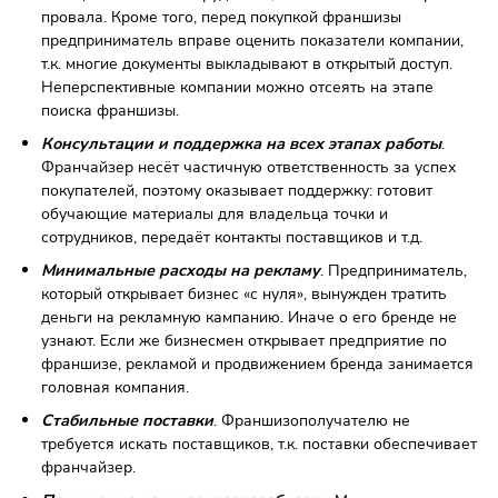
хочет выйти на федеральный уровень, повысить
конкурентоспособность, присоединиться к научным
исследованиям.
Дочерние компании имеют большую независимость от
головного предприятия и часто сохраняют оригинальное
название.
По контракту на менеджмент
В этом случае франчайзи владеет бизнесом, но выступает
роли инвестора, не принимая активного участия в
управлении. Развитием и регулированием предприятия
занимается головная компания.