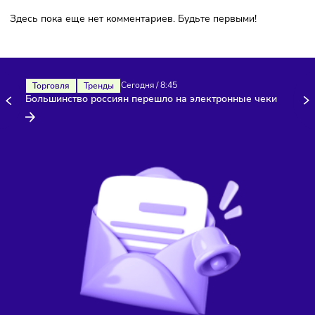
Увеличить
доход
. Франчайзи платят компании
паушальный взнос и роялти, что приносит прибыль
головному предприятию.
Повысить
объ
ё
м
ы
продаж
. Если франчайзер занима
продажей товаров собственного производства, то
открытие франшизы позволяет найти новые источник
сбыта. Франчайзи регулярно закупает товары, а
франчайзер получает возможность расширять бизнес
решать корпоративные задачи.
Недостатки франчайзинга для
владельца (франчайзера)
Репутационные риски
. Франчайзеру нужно
контролировать качество товаров и услуг, т.к. репутац
компании может ухудшиться из-за ошибок одной точки
Ответственность
. Владелец бизнеса несёт
ответственность перед партнёрами. От его рекоменда