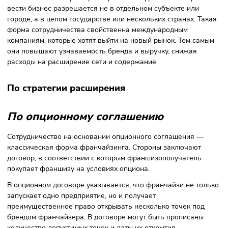
(доставка мебели для магазина, регулярные поставки
товаров, составление ассортимента и т.д.) выполняет
франчайзер. На предпринимателя, который купил готову
бизнес-модель, могут лечь функции по управлению
сотрудниками, выплате заработных плат, оплате аренды.
По количеству точек
Индивидуальный
Индивидуальная модель ведения бизнеса подразумевает,
франчайзи вправе открыть только одно предприятие. Пр
этом вводятся территориальные ограничения — компани
указывает, в каком регионе разрешено вести бизнес.
Районный
Франчайзер даёт предпринимателю больше возможност