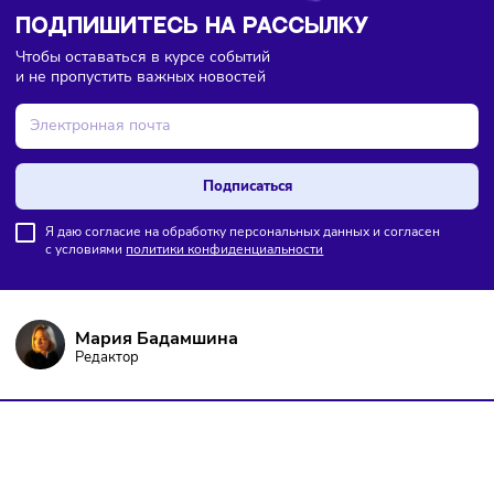
рекламных кампаний и стратегий развития зависит ус
всей сети.
Прибыль меньше, чем при открытии собственных
точек
. Франчайзер получает только часть прибыли от
работы франчайзинговой фирмы в виде роялти.
Риск распространения коммерческой тайны.
Чем
больше у компании партнёров, тем сложнее держать 
тайне рецепты, технологии и описания производствен
процессов.
Наш канал, где вы найдёте самую
свежую информацию о бизнесе
Подписаться