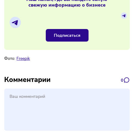
Непредсказуемость франчайзера
. Создатель бренд
может закрыть бизнес или покинуть российский рынок
Франчайзер также вправе отказаться продлевать дог
или изменить условия сотрудничества.
Преимущества франчайзинга для
владельца (франчайзера)
Компания, которая решается запустить франшизу, получа
возможность:
Масштабировать бизнес
. Компания может выйти на
всероссийский уровень, а основную работу по открыт
точек, организации работы, налаживанию бизнес-
процессов будут выполнять франчайзи.
Повысить
узнаваемост
ь
бренда
. Чем больше точек
открыто, тем известнее становится бренд.