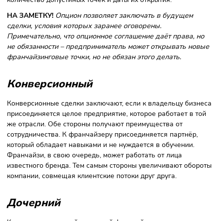
для развития: франчайзи может открывать предприятия 
пределах целого региона. Однако требуется согласовыва
головной компанией количество точек, дату и место их
открытия. В числе районных франшиз выделяют
субфранчайзинговые предприятия и мастер-франшизы.
Субфранчайзинг
предполагает, что головная компания 
предпринимателю право не только вести бизнес на
отдельной территории, но и продавать франшизу другим
бизнесменам.
Мастер-франшиза
— формат, который даёт франчайзи
наибольшую свободу действий. Покупатель получает
исключительное право распоряжаться франшизой. При э
вести бизнес разрешается не в отдельном субъекте или
городе, а в целом государстве или нескольких странах. Т
форма сотрудничества свойственна международным
компаниям, которые хотят выйти на новый рынок. Тем са
они повышают узнаваемость бренда и выручку, снижая
расходы на расширение сети и содержание.