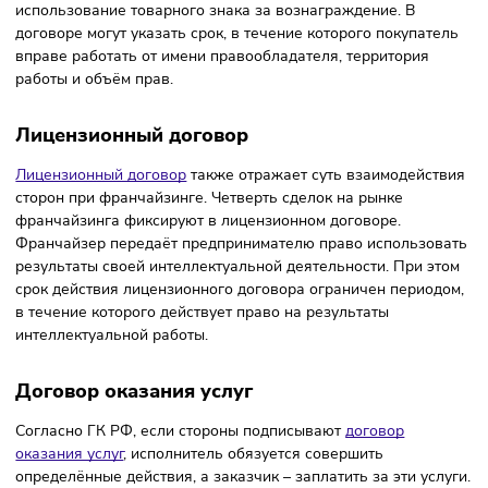
законодательство, поэтому в РФ и невозможно заключит
договор франчайзинга. Вместо него используют договор
коммерческой концессии, лицензионный или другие
договоры. Выбор
вида договора франчайзинга
зависит 
характеристик франшизы, а также правил взаимодействи
сторон.
Договор коммерческой концессии
Более половины договоров в сфере франчайзинга —
договоры коммерческой концессии. Согласно
статье 1027
Гражданского кодекса (ГК) РФ, правообладатель
(франчайзер) передаёт покупателю (франчайзи) право н
использование товарного знака за вознаграждение. В
договоре могут указать срок, в течение которого покупат
вправе работать от имени правообладателя, территория
работы и объём прав.
Лицензионный договор