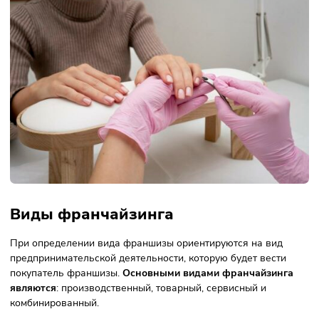
Франчайзеры оформляют отношения с франчайзи с пом
договора консалтинга, договора поставки или агентского
договора.
Консалтинговый договор
заключают, когда франчайзер
предоставляет франчайзи консультационные услуги.
Договор поставки
регулирует
отношения между компани
поставщиком, в роли которой выступает владелец франш
и предпринимателем. По договору франчайзер обязуется
обусловленные сроки передавать товары франчайзи.
Агентский договор
подразумевает
, что одна сторона сд
(франчайзер) выполняет юридические и другие действия
другой стороны (франчайзи). За это франчайзи выплачив
вознаграждение.