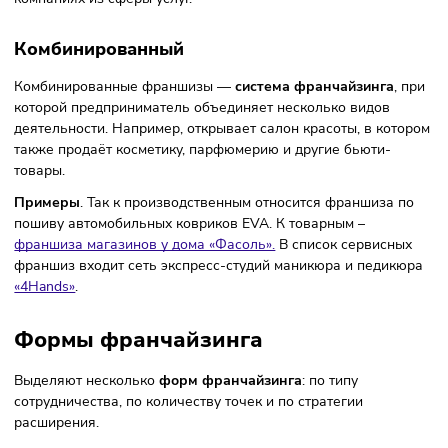
Товарный
Товарный или торговый франчайзинг подразумевает, что
франчайзи заключает франчайзинговый договор и получ
право торговать продукцией бренда. Торговля может быт
розничной или оптовой.
Компания может принимать заказы и обслуживать клиен
разными способами: онлайн, через прилавок, магазин
самообслуживания, вендинговый аппарат или по каталогу
По направлениям товарный франчайзинг делится на
продуктовый, алкогольный/табачный и непродуктовый.
Продуктовые магазины устойчивы к кризисам, т.к. на таки
категории товаров сохраняется высокий спрос. К
непродуктовым относятся магазины одежды и обуви,
косметические бутики и т.д.
Сервисный