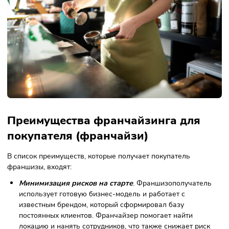
не обязанности – предприниматель может открывать но
франчайзинговые точки, но не обязан этого делать.
Конверсионный
Конверсионные сделки заключают, если к владельцу биз
присоединяется целое предприятие, которое работает в 
же отрасли. Обе стороны получают преимущества от
сотрудничества. К франчайзеру присоединяется партнёр,
который обладает навыками и не нуждается в обучении.
Франчайзи, в свою очередь, может работать от лица
известного бренда. Тем самым стороны увеличивают обо
компании, совмещая клиентские потоки друг друга.
Дочерний
Как и конверсионный, дочерний франчайзинг предполага
что к франчайзеру присоединяется предприятие. При это
франшизополучателем выступает опытная компания, кот