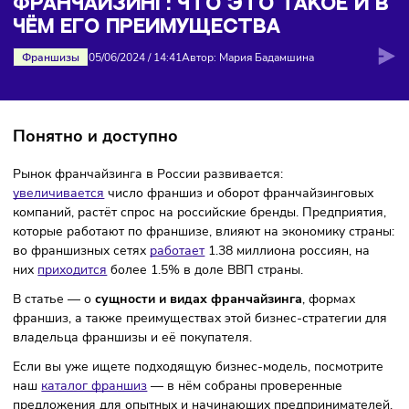
Главная
>
Журнал
>
Франчайзинг: что это такое и в ч
его преимущества
ФРАНЧАЙЗИНГ: ЧТО ЭТО ТАКОЕ И
ЧЁМ ЕГО ПРЕИМУЩЕСТВА
Франшизы
05/06/2024
/
14:41
Автор: Мария Бадамшина
Понятно и доступно
Рынок франчайзинга в России развивается:
увеличивается
число франшиз и оборот франчайзинговы
компаний, растёт спрос на российские бренды. Предприят
которые работают по франшизе, влияют на экономику стр
во франшизных сетях
работа
ет
1.38 миллиона россиян, н
них
приходится
более 1.5% в доле ВВП страны.
В статье — о
сущности и видах франчайзинга
, формах
франшиз, а также преимуществах этой бизнес-стратегии 