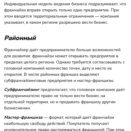
стандарты работы, ответственность за успех бизнеса нес
франчайзи. Так предприниматель внедряет и регулирует
бизнес-процессы, несёт расходы на закупку материалов 
товаров, контролирует работу сотрудников. По результат
работы франчайзи выплачивает владельцу торговой мар
роялти, если они предусмотрены, и другие сборы, указан
контракте.
В отличие от обратного франчайзинга, прямая форма
ведения бизнеса требует большой ответственности со
стороны франчайзи. В то же время бизнесмен получает
больше свободы в принятии решений, тем самым развив
предпринимательские способности и набираясь опыта.
Обратный
Обратная франчайзинговая модель подразумевает, что
франчайзи реализует товары франчайзера и получает за
процент с продаж. Ключевые управленческие функции