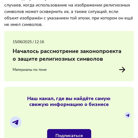
символики, которая к ним принадлежит. К ним относят в т
числе православный и католический крест, исламский
полумесяц, звезду Давида.
Также в документе указаны и исключения. Это касается
случаев, когда использование на изображении религиоз
символов может осквернить их, а также ситуаций, если
объект изображён с указанием той эпохи, при котором о
не имел символов.
15/06/2025
/
12:16
Началось рассмотрение законопроекта
о защите религиозных символов
Материалы по теме