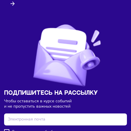
Бизнес-идеи
Финансы
09/08/2026
/
15:57
Каждый третий россиянин тратит деньги сразу после
зарплаты