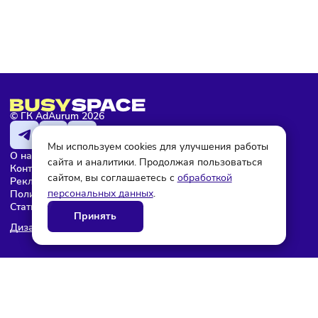
Эдана Белова
© ГК AdAurum 2026