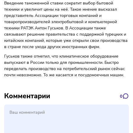
нуждается в больших поставках из-за границы. Пошлины
обеспечат «устойчивое развитие отечественной
радиоэлектронной промышленности» (
цит. по Ъ
).
Однако не все участники рынка согласны с этим решение
Введение таможенной ставки сократит выбор бытовой
техники и увеличит цены на неё. Такое мнение высказал
представитель Ассоциации торговых компаний и
товаропроизводителей электробытовой и компьютерной
техники РАТЭК Антон Гуськов. В Ассоциации также
связывают решение правительства с поддержкой турецки
китайских компаний, которые уже открыли свои производ
в стране после ухода других иностранных фирм.
Гуськов также отметил, что климатическое оборудование
выпускают в России только для промышленности. Быстро
переделать производство на потребительский рынок сей
почти невозможно. То же касается и посудомоечных маш