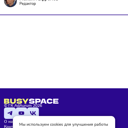
политике конфиденциальности
, а так же ознакомлен с
оферто
Я не робот
Подписаться
Максим Ефремов
Редактор