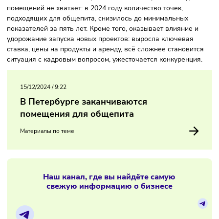
появились более 100 новых ресторанов, около 45 кофеен
почти баров и пабов, более 10 точек фастфуда, а также
пекарни, кондитерские, столовые и закусочные.
По мнению специалистов, это связано с тем, что свободн
помещений не хватает: в 2024 году количество точек,
подходящих для общепита, снизилось до минимальных
показателей за пять лет. Кроме того, оказывает влияние 
удорожание запуска новых проектов: выросла ключевая
ставка, цены на продукты и аренду, всё сложнее станови
ситуация с кадровым вопросом, ужесточается конкуренц
15/12/2024
/
9:22
В Петербурге заканчиваются
помещения для общепита
Материалы по теме