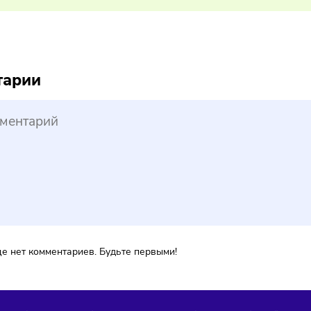
ся открыть свой бизнес. По результатам опроса стало изве
принимателями планируют стать почти 20% представителей 
Наш канал, где вы найдёте самую
свежую информацию о бизнесе
reepik
ментарии