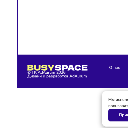
Я д
с у