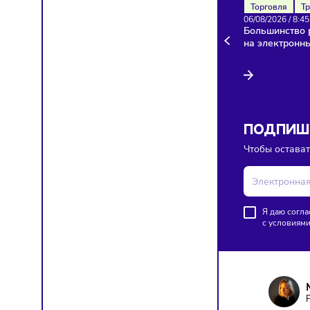
Здесь п
Торгов
06/08/20
Больши
на эле
ПОД
Чтобы о