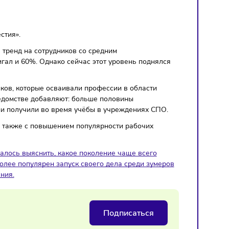
общают
«Известия».
, отмечается тренд на сотрудников со средним
ости не достигал и 60%. Однако сейчас этот уровень подня
ется выпускников, которые осваивали профессии в области
авиации. В ведомстве добавляют: больше половины
а, который они получили во время учёбы в учреждениях С
 дефицитом, а также с повышением популярности рабочих
я которому удалось выяснить, какое поколение чаще всего