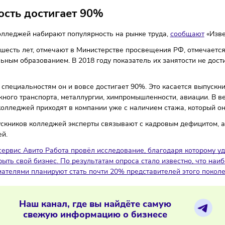
14/06/2024
/
13:35
Автор: Мария Бадамшина
анятость достигает 90%
ники колледжей набирают популярность на рынке труда,
со
едние шесть лет, отмечают в Министерстве просвещения РФ
иональным образованием. В 2018 году показатель их занят
.
торым специальностям он и вовсе достигает 90%. Это каса
одорожного транспорта, металлургии, химпромышленности, 
ников колледжей приходят в компании уже с наличием стаж
на выпускников колледжей эксперты связывают с кадровым
льностей.
давно сервис Авито Работа провёл исследование, благодар