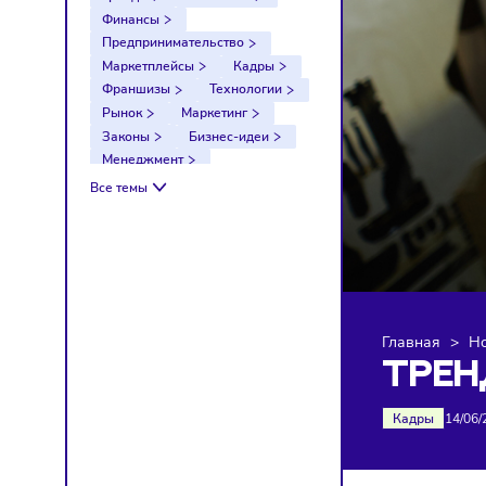
Тренды
Компании
Финансы
Предпринимательство
Маркетплейсы
Кадры
Франшизы
Технологии
Рынок
Маркетинг
Законы
Бизнес-идеи
Менеджмент
Импортозамещение
Все темы
Налоги
Экономика
Ретейл
Логистика
Санкции
Главна
ТР