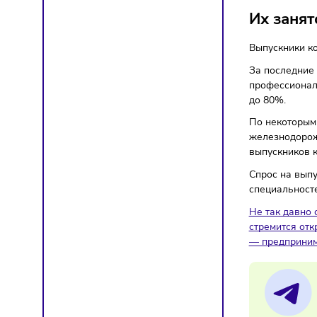
Кадры
Их з
Выпуск
За посл
професс
до 80%
По неко
железн
выпуск
Спрос 
специа
Не так 