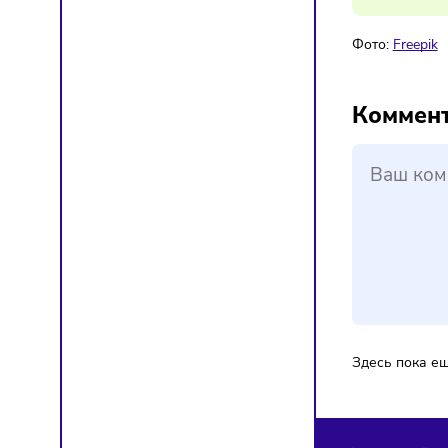
стремит
— пред
Фото:
F
Ком