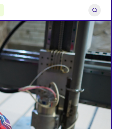
ь франшизу