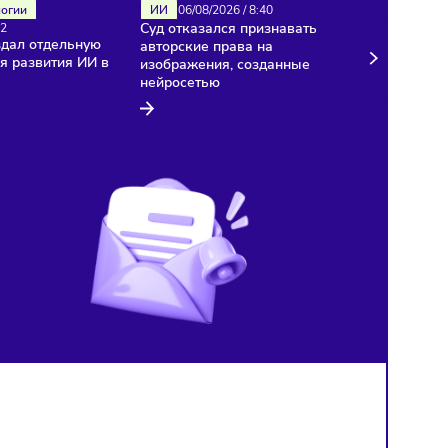
ИИ
Технологии
ИИ
06/08/2026
/
8:40
Суд отказался признават
06/08/2026
/
8:42
«Яндекс» создал отдельную
авторские права на
компанию для развития ИИ в
изображения, созданные
медицине
нейросетью
й