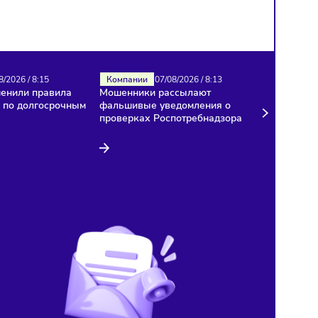
Налоги
07/08/2026
/
8:15
Компании
07/08/2026
/
8:13
В России изменили правила
Мошенники рассылают
расчёта НДС по долгосрочным
фальшивые уведомления
договорам
проверках Роспотребнад