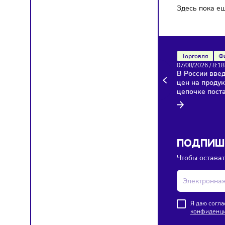
Здесь п
Торгов
07/08/20
В Росси
цен на 
цепочк