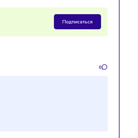
следят за work-life balance и всегда ориентируются на
и опыта, а также риски и боязнь провала.
или, что 65% жителей России пока только размышляют об
деньги, 3% уже находятся в активной стадии запуска, ещё 
Подписаться