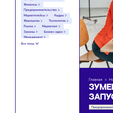
Тренды
Компании
Финансы
Предпринимательство
Маркетплейсы
Кадры
Франшизы
Технологии
Рынок
Маркетинг
Законы
Бизнес-идеи
Менеджмент
Импортозамещение
Все темы
Налоги
Экономика
Ретейл
Логистика
Санкции
Главна
ЗУ