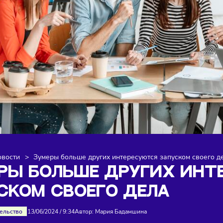
я
>
Новости
>
Зумеры больше других интересуются запус
МЕРЫ БОЛЬШЕ ДРУГИХ