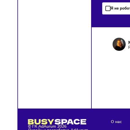
ПОД
Чтобы о
Я д
кон
Я н