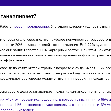
ПУСКОМ СВОЕГО ДЕЛА
инимательство
13/06/2024
/
9:34
Автор: Мария Бадамшина
их останавливает?
 Авито Работа
провел исследование
, благодаря которому у
знес.
льтатам опроса стало известно, что наиболее популярен з
ют стать почти 20% представителей этого поколения. Ещё 
но сейчас они заняты собственным карьерным ростом. При 
ыми коммуникативными навыками и высоким уровнем цифрово
лняют их эффективно.
крыть своё дело хотят жители страны в возрасте с 25 до 3
идут по карьерной лестнице, но тоже планируют в будущем