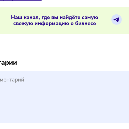
ично выдерживают равновесие между опытом и инновациями, 
ат.
 от запуска своего дела останавливает нехватка финансов 
налитики «Авито» провели исследование, в котором выясн
и своего дела, 11% респондентов уже откладывают на это 
ляются предпринимателями.
Наш канал, где вы найдёте самую
свежую информацию о бизнесе
reepik
ментарии