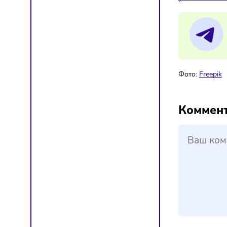
что отл
результ
Всех их
Ранее а
открыти
уже яв
Фото:
F
Ком