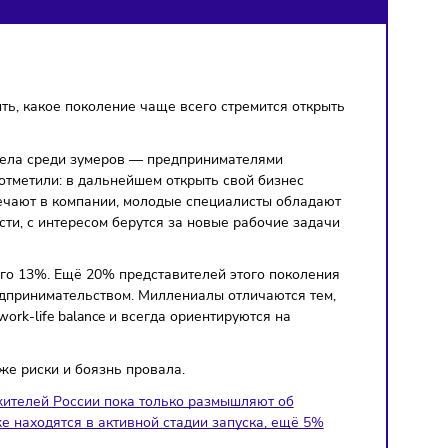
далось выяснить, какое поколение чаще всего стремится от
апуск своего дела среди зумеров — предпринимателями
22% зумеров отметили: в дальнейшем открыть свой бизнес
этом, как отмечают в компании, молодые специалисты обла
й грамотности, с интересом берутся за новые рабочие за
4 лет — их всего 13%. Ещё 20% представителей этого покол
 заняться предпринимательством. Миллениалы отличаются т