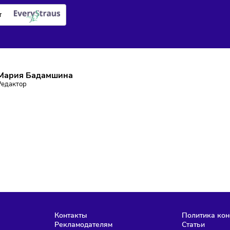
ПИШИТЕСЬ НА РАССЫЛКУ
ставаться в курсе событий и не пропустить важных новосте
Подписаться
аю согласие на
обработку персональных данных
согласно
политике
фиденциальности
, а так же ознакомлен с
офертой
е робот
Мария Бадамшина
Редактор