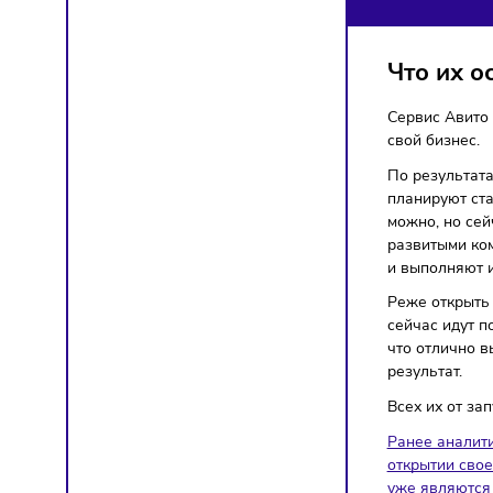
ЗА
Предпр
Что 
Сервис
свой би
По резу
планиру
можно, 
развит
и выпо
Реже от
сейчас 