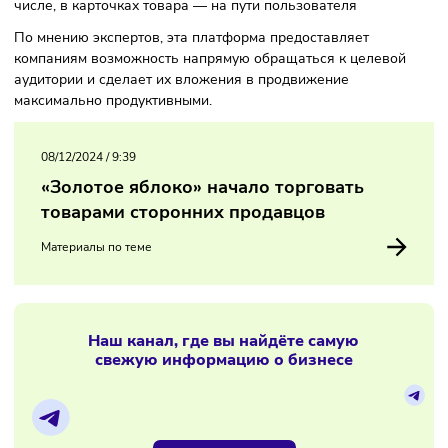
Это становится благодаря тому, что реклама таргетируетс
целевого пользователя, приводя их к карточке товара. У
рекламодателей в распоряжении появится свыше десяти
эффективных инструментов: например, интеграции — в т
числе, в карточках товара — на пути пользователя
По мнению экспертов, эта платформа предоставляет
компаниям возможность напрямую обращаться к целево
аудитории и сделает их вложения в продвижение
максимально продуктивными.
08/12/2024
/
9:39
«Золотое яблоко» начало торговать
товарами сторонних продавцов
Материалы по теме