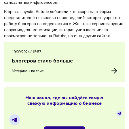
Система регистрации в виртуальном кошельке тоже дово
простая: вся информация автоматически загружается че
Госуслуги — нужно только авторизоваться. Однако есть
важный нюанс: работать с новым инструментом могут тол
самозанятые инфлюенсеры.
В пресс-службе Rutube добавили, что скоро платформа
представит ещё несколько нововведений, которые упрос
работу блогеров на видеохостинге. Жо этого сервис запу
новую модель монетизации, которая учитывает число
просмотров не только на Rutube, но и на других сайтах.
19/09/2024
/
15:57
Блогеров стало больше
Материалы по теме