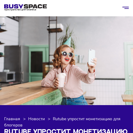
пространство для бизнеса
Главная
>
Новости
>
Rutube упростит монетизацию дл