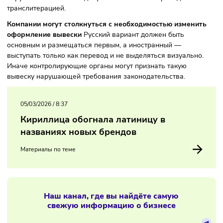
иностранный вариант не должен быть крупнее или замет
Если английский вариант размещён первым или выделен
более крупным шрифтом, такое оформление может счита
нарушением. Также не допускается замена перевода
транслитерацией.
Компании могут столкнуться с необходимостью измени
оформление вывески
Русский вариант должен быть
основным и размещаться первым, а иностранный —
выступать только как перевод и не выделяться визуально
Иначе контролирующие органы могут признать такую
вывеску нарушающей требования законодательства.
05/03/2026
/
8:37
Кириллица обогнала латиницу в
названиях новых брендов
Материалы по теме