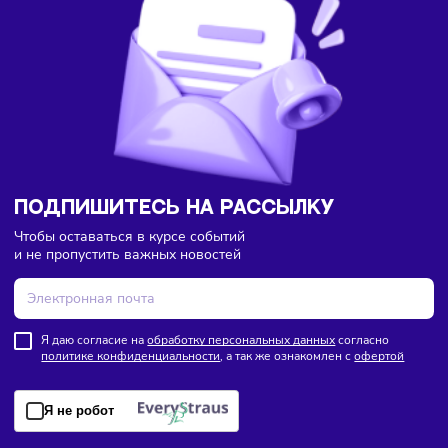
Ответить
Бизнес-идеи
Финансы
Сегодня
/
15:57
Каждый третий россиянин тратит деньги сразу после
зарплаты