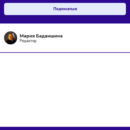
ПОДПИШИТЕСЬ НА РАССЫЛКУ
Чтобы оставаться в курсе событий
и не пропустить важных новостей
Я даю согласие на
обработку персональных данных
согласно
политике конфиденциальности
, а так же ознакомлен с
оферто
Я не робот
Подписаться