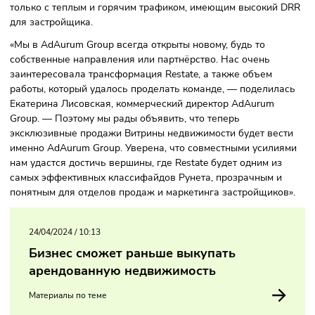
ежегодно служат основой для сотен материалов, позвол
нам закрепиться в ТОП рейтинга Медиалогии», — объяс
Андрей Добрый.
Также в классифайде изменилась система работы со
звонками и целевыми обращениями. Теперь Restate отде
верифицирует трафик новостроек и ориентируется на ра
только с теплым и горячим трафиком, имеющим высокий
для застройщика.
«Мы в AdAurum Group всегда открыты новому, будь то
собственные направления или партнёрство. Нас очень
заинтересовала трансформация Restate, а также объем
работы, который удалось проделать команде, — поделил
Екатерина Лисовская, коммерческий директор AdAurum
Group. — Поэтому мы рады объявить, что теперь
эксклюзивные продажи Витрины недвижимости будет вес
именно AdAurum Group. Уверена, что совместными усили
нам удастся достичь вершины, где Restate будет одним из
самых эффективных классифайдов Рунета, прозрачным и