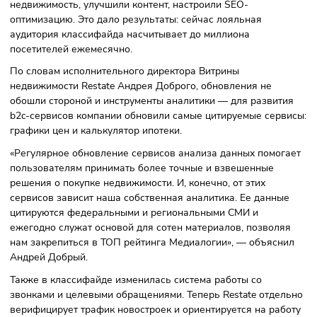
У сайта не просто изменился внешний вид. Изменился
интерфейс, он стал более удобным в использовании как 
десктоп-версии, так и в смартфоне. Совместно компании
проработали разделы сайта, связанные с первичной
недвижимость, улучшили контент, настроили SEO-
оптимизацию. Это дало результаты: сейчас лояльная
аудитория классифайда насчитывает до миллиона
посетителей ежемесячно.
По словам исполнительного директора Витрины
недвижимости Restate Андрея Доброго, обновления не
обошли стороной и инструменты аналитики — для развит
b2c-сервисов компании обновили самые цитируемые сер
графики цен и калькулятор ипотеки.
«Регулярное обновление сервисов анализа данных помог
пользователям принимать более точные и взвешенные
решения о покупке недвижимости. И, конечно, от этих
сервисов зависит наша собственная аналитика. Ее данны
цитируются федеральными и региональными СМИ и