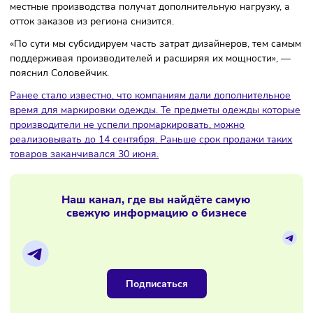
Размер сертификата может составлять до 350 тысяч рубл
В Комитете отмечают, что такая мера поддержки усилит с
между организациями внутри отрасли лёгкой
промышленности. Это касается именно Петербурга —
местные производства получат дополнительную нагрузку,
отток заказов из региона снизится.
«По сути мы субсидируем часть затрат дизайнеров, тем с
поддерживая производителей и расширяя их мощности»,
пояснил Соловейчик.
Ранее стало известно, что компаниям дали дополнительн
время для маркировки одежды. Те предметы одежды кот
производители не успели промаркировать, можно
реализовывать до 14 сентября. Раньше срок продажи та
товаров заканчивался 30 июня.
Наш канал, где вы найдёте самую
свежую информацию о бизнесе