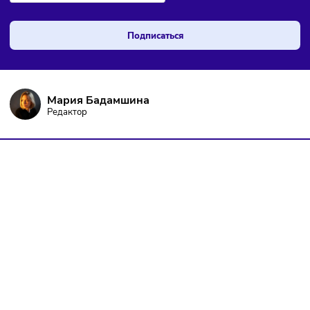
ПОДПИШИТЕСЬ НА РАССЫЛКУ
Чтобы оставаться в курсе событий
и не пропустить важных новостей
Я даю согласие на
обработку персональных данных
согласно
политике конфиденциальности
, а так же ознакомлен с
оферто
Я не робот
Подписаться
Мария Бадамшина
Редактор