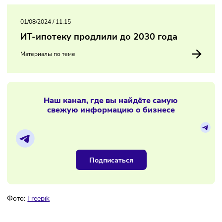
Однако ведомство приняло решение продлить период ещ
год, что позволит сотрудникам предоставлять работодат
бумажные медицинские книжки до конца августа 2025 год
После сделать это можно будет только в электронном ви
01/08/2024
/
11:15
ИТ-ипотеку продлили до 2030 года
Материалы по теме
Наш канал, где вы найдёте самую
свежую информацию о бизнесе