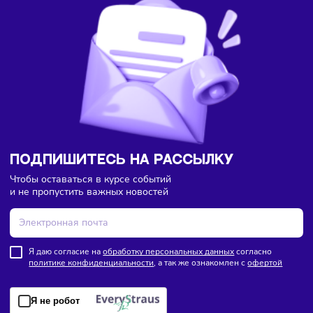
Ретейл
Торговля
Франшизы
08/08/2026
/
13:40
Lime полностью откажется от франчайзинга