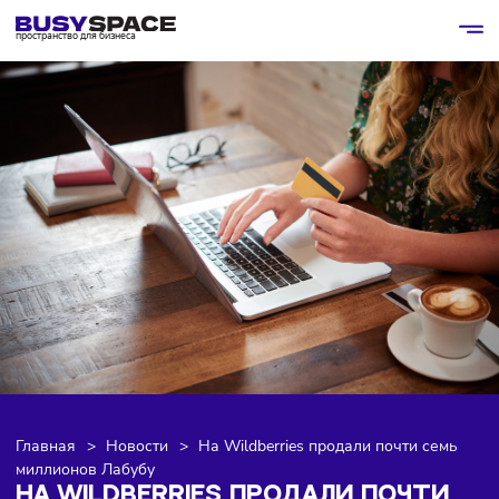
пространство для бизнеса
Главная
>
Новости
>
На Wildberries продали почти се