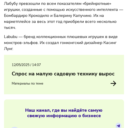
приобрели менее ста Лабубу, за начало мая их купили по
восемь тысяч раз. Продажи в натуральном выражении
выросли на восемь тысяч процентов, отмечают специали
торговой онлайн-площадки.
Лабубу превзошли по всем показателям «брейнротные»
игрушки, созданные с помощью искусственного интеллек
Бомбардиро Крокодило и Балерину Капучино. Их на
маркетплейсе за весь этот год приобрели всего нескольк
тысяч.
Labubu — бренд коллекционных плюшевых игрушек в ви
монстров-эльфов. Их создал гонконгский дизайнер Касин
Лунг.
12/05/2025
/
14:07
Спрос на малую садовую технику вырос
Материалы по теме